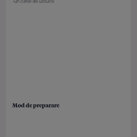
-un catel de usturoi
Mod de preparare