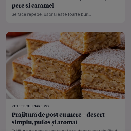
pere si caramel
Se face repede, usor si este foarte bun...
RETETECULINARE.RO
Prajitură de post cu mere – desert
simplu, pufos și aromat
Prăjitura de post cu mere este un desert ușor de făcut,