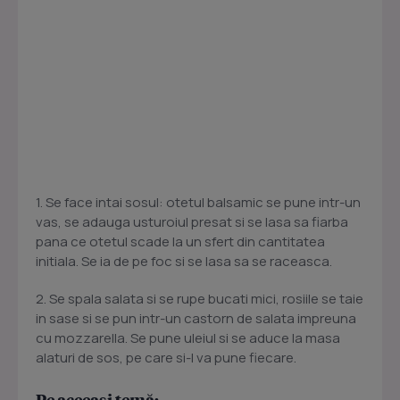
1. Se face intai sosul: otetul balsamic se pune intr-un
vas, se adauga usturoiul presat si se lasa sa fiarba
pana ce otetul scade la un sfert din cantitatea
initiala. Se ia de pe foc si se lasa sa se raceasca.
2. Se spala salata si se rupe bucati mici, rosiile se taie
in sase si se pun intr-un castorn de salata impreuna
cu mozzarella. Se pune uleiul si se aduce la masa
alaturi de sos, pe care si-l va pune fiecare.
Pe aceeași temă: