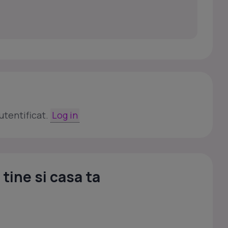
utentificat.
Log in
tine si casa ta