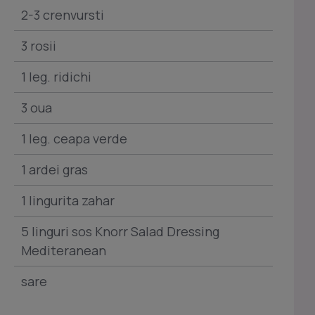
2-3 crenvursti
3 rosii
1 leg. ridichi
3 oua
1 leg. ceapa verde
1 ardei gras
1 lingurita zahar
5 linguri sos Knorr Salad Dressing
Mediteranean
sare