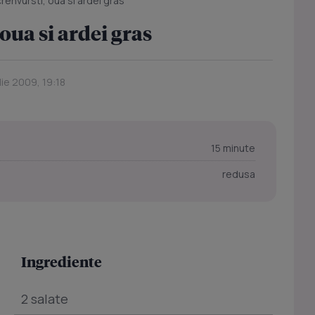
crenvursti, oua si ardei gras
oua si ardei gras
lie 2009, 19:18
15 minute
redusa
Ingrediente
2 salate