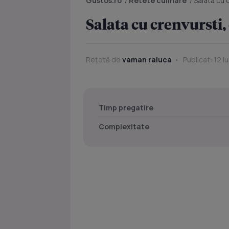
Gustos.ro
/
Retete culinare
/
Salata cu 
Salata cu crenvursti, 
Rețetă de
vaman raluca
Publicat: 12 Iu
Timp pregatire
Complexitate