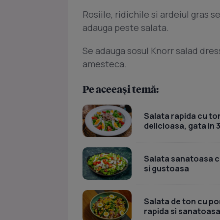
Rosiile, ridichile si ardeiul gras s
adauga peste salata.
Se adauga sosul Knorr salad dress
amesteca.
Pe aceeași temă:
Salata rapida cu ton
delicioasa, gata in 
Salata sanatoasa cu 
si gustoasa
Salata de ton cu por
rapida si sanatoas