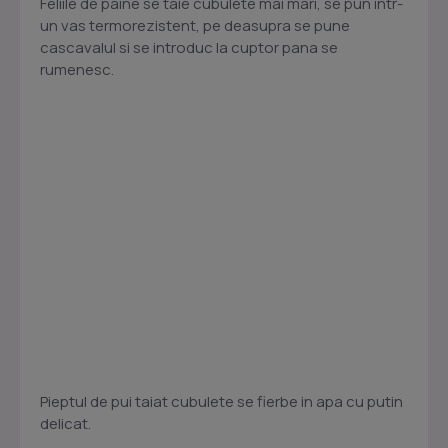
Feliile de paine se taie cubulete mai mari, se pun intr-
un vas termorezistent, pe deasupra se pune
cascavalul si se introduc la cuptor pana se
rumenesc.
Pieptul de pui taiat cubulete se fierbe in apa cu putin
delicat.