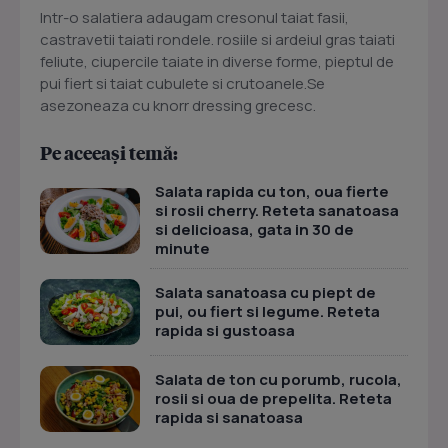
Intr-o salatiera adaugam cresonul taiat fasii,
castravetii taiati rondele. rosiile si ardeiul gras taiati
feliute, ciupercile taiate in diverse forme, pieptul de
pui fiert si taiat cubulete si crutoanele.Se
asezoneaza cu knorr dressing grecesc.
Pe aceeași temă:
Salata rapida cu ton, oua fierte
si rosii cherry. Reteta sanatoasa
si delicioasa, gata in 30 de
minute
Salata sanatoasa cu piept de
pui, ou fiert si legume. Reteta
rapida si gustoasa
Salata de ton cu porumb, rucola,
rosii si oua de prepelita. Reteta
rapida si sanatoasa