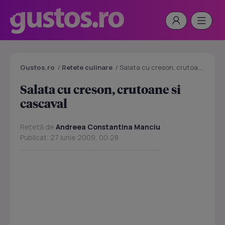
Gustos.ro
/
Retete culinare
/
Salata cu creson, crutoane si cascaval
Salata cu creson, crutoane si
cascaval
Rețetă de
Andreea Constantina Manciu
Publicat: 27 Iunie 2009, 00:28