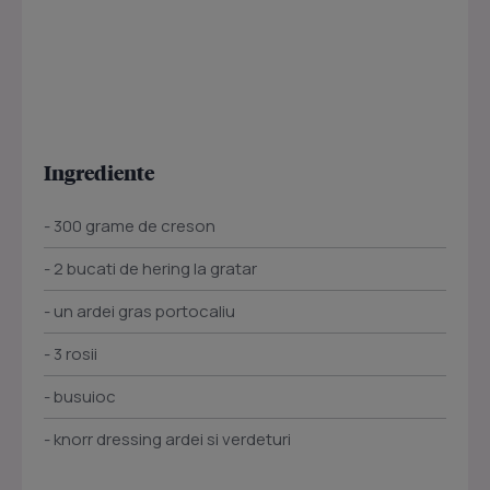
Ingrediente
- 300 grame de creson
- 2 bucati de hering la gratar
- un ardei gras portocaliu
- 3 rosii
- busuioc
- knorr dressing ardei si verdeturi