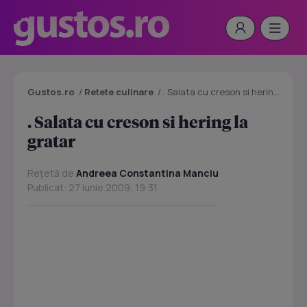
Gustos.ro
/
Retete culinare
/
. Salata cu creson si hering la gratar
. Salata cu creson si hering la
gratar
Rețetă de
Andreea Constantina Manciu
Publicat: 27 Iunie 2009, 19:31