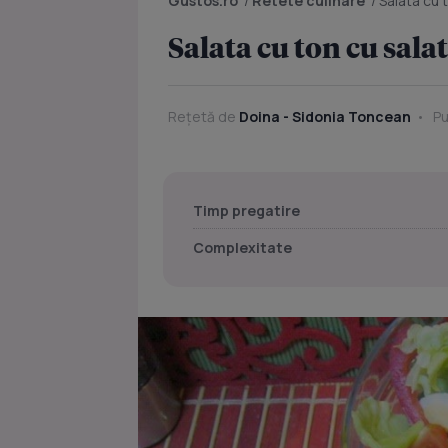
Gustos.ro
/
Retete culinare
/
Salata cu 
Salata cu ton cu sala
Rețetă de
Doina - Sidonia Toncean
Pu
Timp pregatire
Complexitate