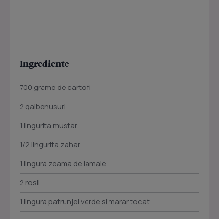
Ingrediente
700 grame de cartofi
2 galbenusuri
1 lingurita mustar
1/2 lingurita zahar
1 lingura zeama de lamaie
2 rosii
1 lingura patrunjel verde si marar tocat