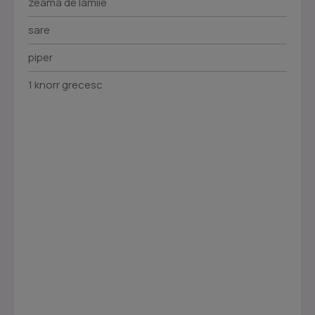
zeama de lamiie
sare
piper
1 knorr grecesc