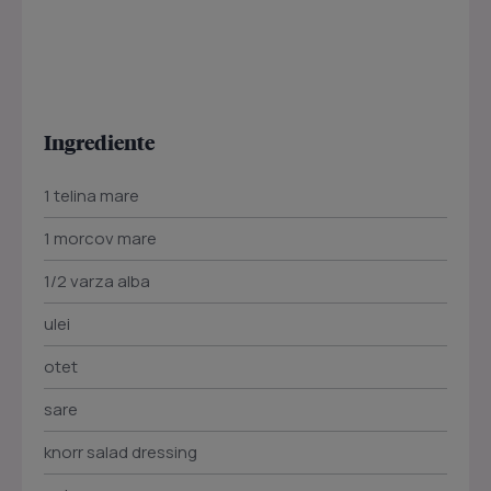
Ingrediente
1 telina mare
1 morcov mare
1/2 varza alba
ulei
otet
sare
knorr salad dressing