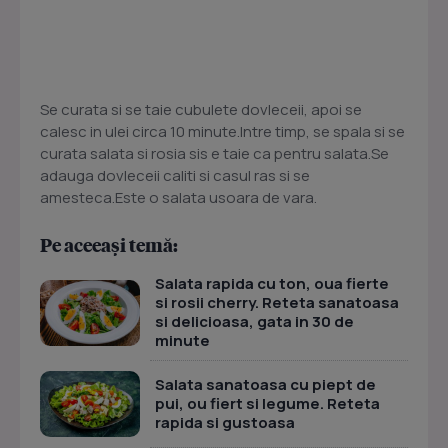
Se curata si se taie cubulete dovleceii, apoi se
calesc in ulei circa 10 minute.Intre timp, se spala si se
curata salata si rosia sis e taie ca pentru salata.Se
adauga dovleceii caliti si casul ras si se
amesteca.Este o salata usoara de vara.
Pe aceeași temă:
Salata rapida cu ton, oua fierte
si rosii cherry. Reteta sanatoasa
si delicioasa, gata in 30 de
minute
Salata sanatoasa cu piept de
pui, ou fiert si legume. Reteta
rapida si gustoasa