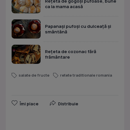
Rețeta de gogoși pufoase, bune
ca la mama acasă
Papanași pufoși cu dulceață și
smântână
Rețeta de cozonac fără
frământare
salate de fructe
retete traditionale romania
Îmi place
Distribuie