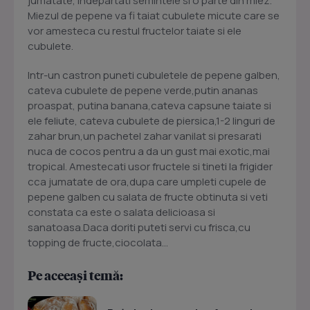
jumatate, indepartati semintele si o parte din miez.
Miezul de pepene va fi taiat cubulete micute care se
vor amesteca cu restul fructelor taiate si ele
cubulete.
Intr-un castron puneti cubuletele de pepene galben,
cateva cubulete de pepene verde,putin ananas
proaspat, putina banana,cateva capsune taiate si
ele feliute, cateva cubulete de piersica,1-2 linguri de
zahar brun,un pachetel zahar vanilat si presarati
nuca de cocos pentru a da un gust mai exotic,mai
tropical. Amestecati usor fructele si tineti la frigider
cca jumatate de ora,dupa care umpleti cupele de
pepene galben cu salata de fructe obtinuta si veti
constata ca este o salata delicioasa si
sanatoasa.Daca doriti puteti servi cu frisca,cu
topping de fructe,ciocolata...
Pe aceeași temă: