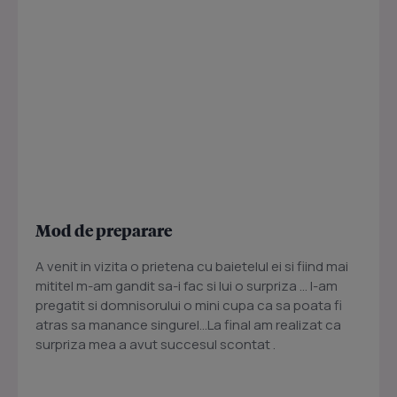
Mod de preparare
A venit in vizita o prietena cu baietelul ei si fiind mai
mititel m-am gandit sa-i fac si lui o surpriza … I-am
pregatit si domnisorului o mini cupa ca sa poata fi
atras sa manance singurel...La final am realizat ca
surpriza mea a avut succesul scontat .