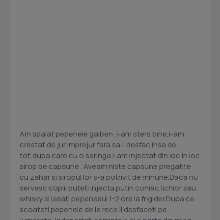
Am spalat pepenele galben ,l-am sters bine,l-am
crestat de jur imprejur fara sa-l desfac insa de
tot,dupa care cu o seringa i-am injectat din loc in loc
sirop de capsune . Aveam niste capsune pregatite
cu zahar si siropul lor s-a potrivit de minune.Daca nu
servesc copiii puteti injecta putin coniac,lichior sau
whisky si lasati pepenasul 1-2 ore la frigider.Dupa ce
scoateti pepenele de la rece il desfaceti pe