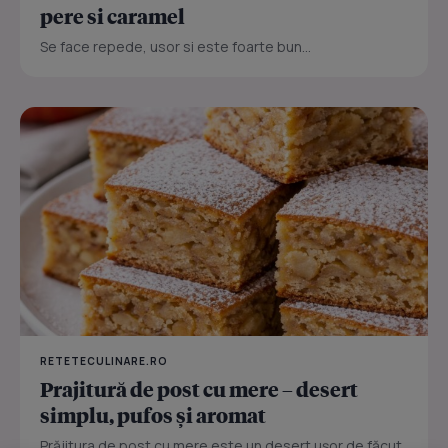
pere si caramel
Se face repede, usor si este foarte bun...
RETETECULINARE.RO
Prajitură de post cu mere – desert
simplu, pufos și aromat
Prăjitura de post cu mere este un desert ușor de făcut,