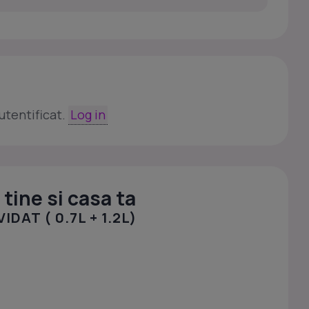
utentificat.
Log in
tine si casa ta
DAT ( 0.7L + 1.2L)