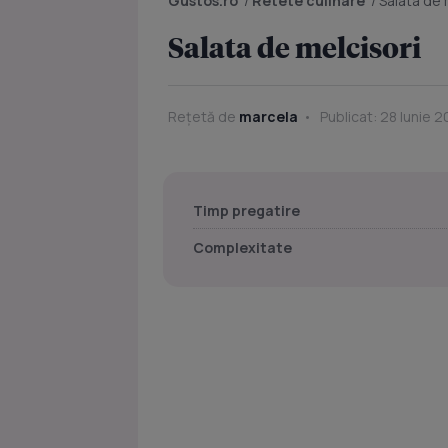
Gustos.ro
/
Retete culinare
/
Salata de 
Salata de melcisori
Rețetă de
marcela
Publicat: 28 Iunie 
Timp pregatire
Complexitate