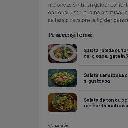
maioneza dintr-un galbenus fiert s
optional, usturoi bine pisat(sau
se lasa citeva ore la figider pentr
Pe aceeași temă:
Salata rapida cu ton
delicioasa, gata in 
Salata sanatoasa cu 
si gustoasa
Salata de ton cu por
rapida si sanatoas
salate