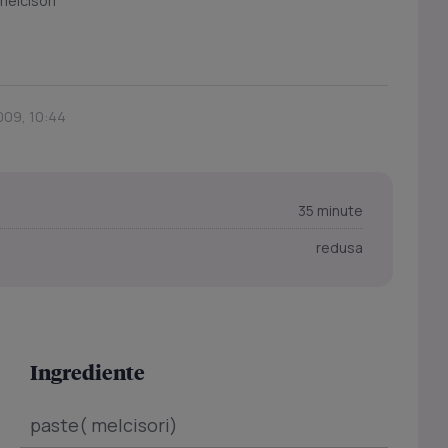
melcisori
2009, 10:44
35 minute
redusa
Ingrediente
paste( melcisori)