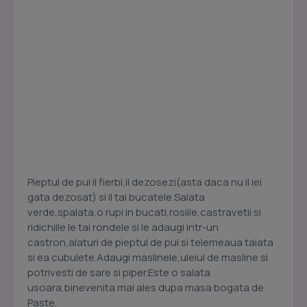
Pieptul de pui il fierbi,il dezosezi(asta daca nu il iei
gata dezosat) si il tai bucatele.Salata
verde,spalata,o rupi in bucati,rosiile,castravetii si
ridichiile le tai rondele si le adaugi intr-un
castron,alaturi de pieptul de pui si telemeaua taiata
si ea cubulete.Adaugi maslinele,uleiul de masline si
potrivesti de sare si piper.Este o salata
usoara,binevenita mai ales dupa masa bogata de
Paste.