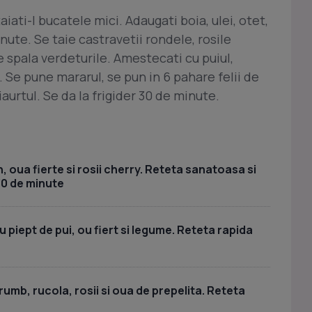
taiati-l bucatele mici. Adaugati boia, ulei, otet,
inute. Se taie castravetii rondele, rosile
e spala verdeturile. Amestecati cu puiul,
 Se pune mararul, se pun in 6 pahare felii de
iaurtul. Se da la frigider 30 de minute.
, oua fierte si rosii cherry. Reteta sanatoasa si
30 de minute
piept de pui, ou fiert si legume. Reteta rapida
umb, rucola, rosii si oua de prepelita. Reteta
a