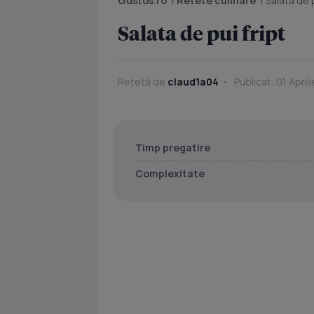
Gustos.ro
/
Retete culinare
/
Salata de p
Salata de pui fript
Rețetă de
claud1a04
Publicat: 01 April
Timp pregatire
Complexitate