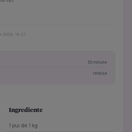
ui fript
ie 2009, 16:27
30 minute
redusa
Ingrediente
1 pui de 1 kg