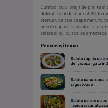
Curatati puiul prajit de pielita si 
delikat, lasati la marinat 20 de m
sferturi. Se taie ceapa marunt. S
puneti caperele maslinele taiate.
salata si pui cu sos, se amesteca 
Pe aceeași temă:
Salata rapida cu ton
delicioasa, gata in 
Salata sanatoasa cu 
si gustoasa
Salata de ton cu por
rapida si sanatoas