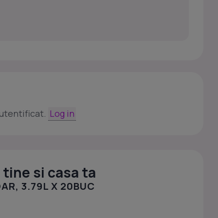
utentificat.
Log in
tine si casa ta
AR, 3.79L X 20BUC