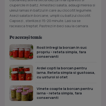
ciupercile in baitz. Amesteci salata, adaugi mierea si
uleiul ramas in baitzul in care au clocotit legumele.
Asezi salata in borcane, umplii cu baitzul clocotit.
Capsezi , sterilizezi 15-20 minute. Lasi sa se
raceasca treptat. Pastrezi in beci sau la camara.
Pe aceeași temă:
Rosii intregi la borcan in suc
propriu - reteta simpla, fara
conservanti
Ardei copti la borcan pentru
iarna. Reteta simpla si gustoasa,
cu usturoi si otet
Vinete coapte la borcan pentru
iarna - reteta simpla, fara
conservanti