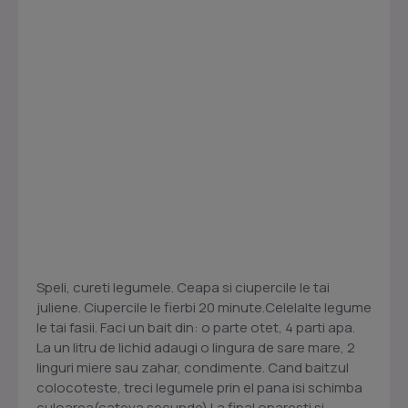
Speli, cureti legumele. Ceapa si ciupercile le tai
juliene. Ciupercile le fierbi 20 minute.Celelalte legume
le tai fasii. Faci un bait din: o parte otet, 4 parti apa.
La un litru de lichid adaugi o lingura de sare mare, 2
linguri miere sau zahar, condimente. Cand baitzul
colocoteste, treci legumele prin el pana isi schimba
culoarea(cateva secunde).La final oparesti si