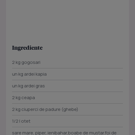
Ingrediente
2 kg gogosari
un kg ardei kapia
un kg ardei gras
2 kg ceapa
2 kg ciuperci de padure (ghebe)
1/2 l otet
sare mare, piper, ienibahar,boabe de mustar.foi de