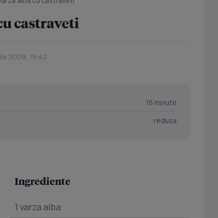
varza alba cu castraveti
cu castraveti
ulie 2009, 19:42
15 minute
redusa
Ingrediente
1 varza alba