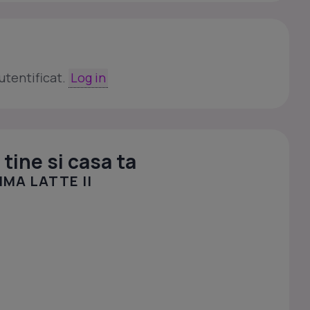
utentificat.
Log in
tine si casa ta
MA LATTE II