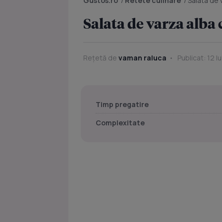
Gustos.ro
/
Retete culinare
/
Salata de 
Salata de varza alba 
Rețetă de
vaman raluca
Publicat: 12 I
Timp pregatire
Complexitate