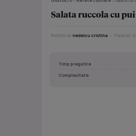
Gustos.ro
/
Retete culinare
/
Salata ruc
Salata ruccola cu pui
Rețetă de
nedelcu cristina
Publicat: 0
Timp pregatire
Complexitate