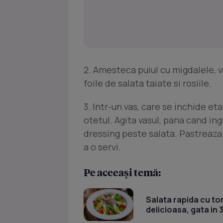
2. Amesteca puiul cu migdalele, va
foile de salata taiate si rosiile.
3. Intr-un vas, care se inchide eta
otetul. Agita vasul, pana cand in
dressing peste salata. Pastreaza 
a o servi.
Pe aceeași temă:
Salata rapida cu ton
delicioasa, gata in 