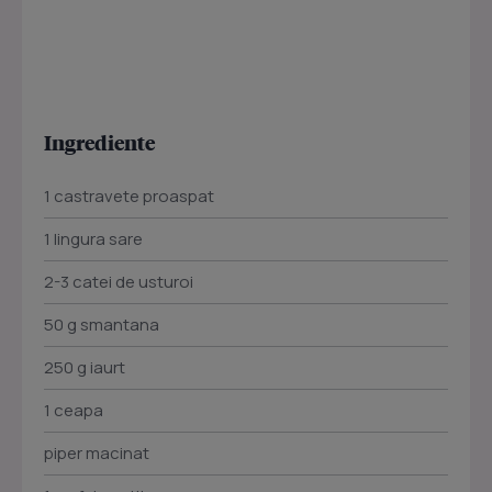
Ingrediente
1 castravete proaspat
1 lingura sare
2-3 catei de usturoi
50 g smantana
250 g iaurt
1 ceapa
piper macinat