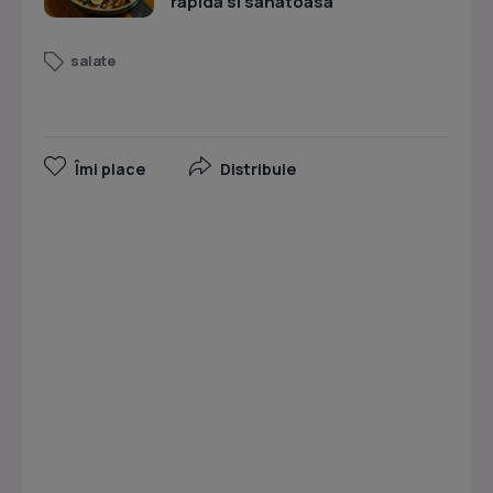
rapida si sanatoasa
salate
Îmi place
Distribuie