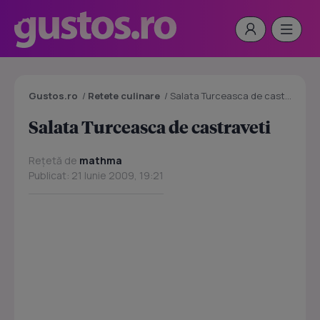
Gustos.ro
/
Retete culinare
/
Salata Turceasca de castraveti
Salata Turceasca de castraveti
Rețetă de
mathma
Publicat: 21 Iunie 2009, 19:21