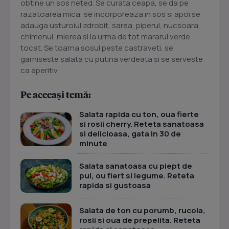
obtine un sos neted. Se curata ceapa, se da pe
razatoarea mica, se incorporeaza in sos si apoi se
adauga usturoiul zdrobit, sarea, piperul, nucsoara,
chimenul, mierea si la urma de tot mararul verde
tocat. Se toarna sosul peste castraveti, se
garniseste salata cu putina verdeata si se serveste
ca aperitiv
Pe aceeași temă:
Salata rapida cu ton, oua fierte
si rosii cherry. Reteta sanatoasa
si delicioasa, gata in 30 de
minute
Salata sanatoasa cu piept de
pui, ou fiert si legume. Reteta
rapida si gustoasa
Salata de ton cu porumb, rucola,
rosii si oua de prepelita. Reteta