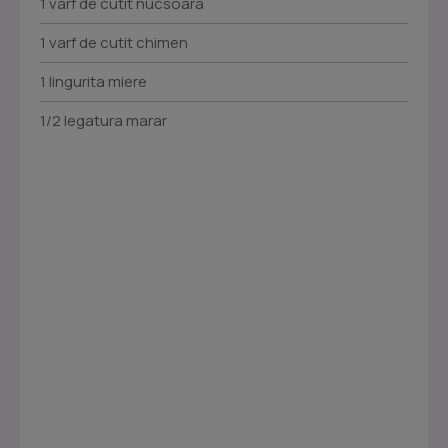
1 varf de cutit nucsoara
1 varf de cutit chimen
1 lingurita miere
1/2 legatura marar