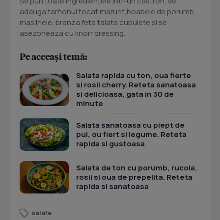
Se pun toate ingredientele intr-un castron, se
adauga tarhonul tocat marunt,boabele de porumb,
maslinele, branza feta taiata cubulete si se
asezoneaza cu knorr dressing.
Pe aceeași temă:
Salata rapida cu ton, oua fierte
si rosii cherry. Reteta sanatoasa
si delicioasa, gata in 30 de
minute
Salata sanatoasa cu piept de
pui, ou fiert si legume. Reteta
rapida si gustoasa
Salata de ton cu porumb, rucola,
rosii si oua de prepelita. Reteta
rapida si sanatoasa
salate