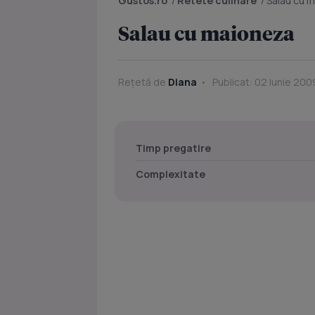
Gustos.ro
/
Retete culinare
/
Salau cu 
Salau cu maioneza
Rețetă de
Diana
Publicat: 02 Iunie 200
Timp pregatire
Complexitate