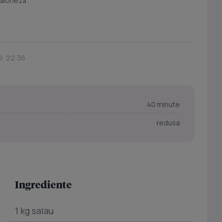
maioneza
9, 22:36
40 minute
redusa
Ingrediente
1 kg salau