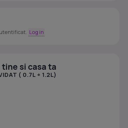
utentificat.
Log in
tine si casa ta
DAT ( 0.7L + 1.2L)