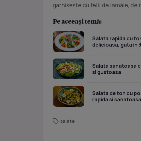
garniseste cu felii de lamâie, de 
Pe aceeași temă:
Salata rapida cu ton
delicioasa, gata in 
Salata sanatoasa cu 
si gustoasa
Salata de ton cu por
rapida si sanatoas
salate