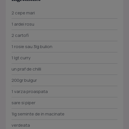
2 cepe mari
1 ardei rosu
2 cartofi
1 rosie sau 3lg bulion
1 lgt curry
un praf de chilli
200gr bulgur
1 varza proaspata
sare si piper
1lg seminte de in macinate
verdeata