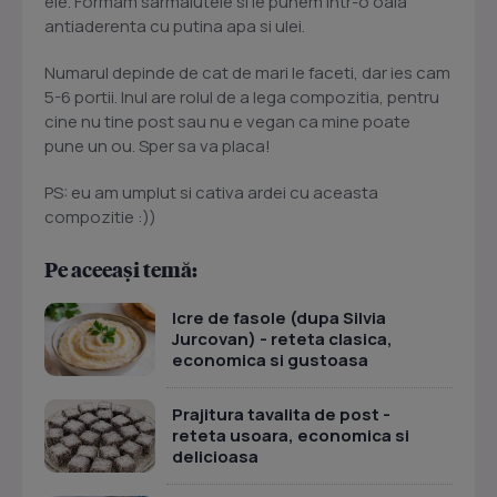
ele. Formam sarmalutele si le punem intr-o oala
antiaderenta cu putina apa si ulei.
Numarul depinde de cat de mari le faceti, dar ies cam
5-6 portii. Inul are rolul de a lega compozitia, pentru
cine nu tine post sau nu e vegan ca mine poate
pune un ou. Sper sa va placa!
PS: eu am umplut si cativa ardei cu aceasta
compozitie :))
Pe aceeași temă:
Icre de fasole (dupa Silvia
Jurcovan) - reteta clasica,
economica si gustoasa
Prajitura tavalita de post -
reteta usoara, economica si
delicioasa