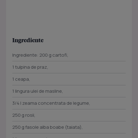
Ingrediente
Ingrediente: 200 g cartofi,
1 tulpina de praz,
1 ceapa,
1 lingura ulei de masline,
3/4 l zeama concentrata de legume,
250 g rosii,
250 g fasole alba boabe (taiata),