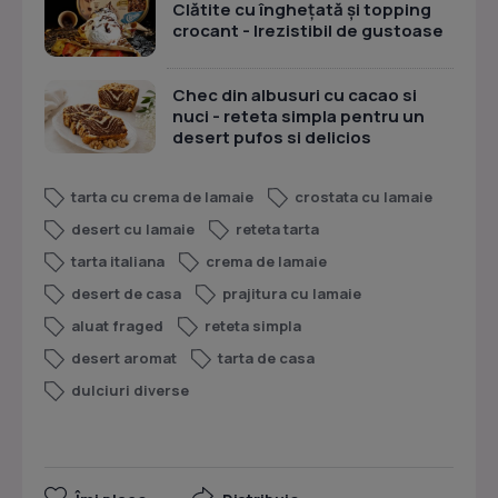
Clătite cu înghețată și topping
crocant - Irezistibil de gustoase
Chec din albusuri cu cacao si
nuci - reteta simpla pentru un
desert pufos si delicios
tarta cu crema de lamaie
crostata cu lamaie
desert cu lamaie
reteta tarta
tarta italiana
crema de lamaie
desert de casa
prajitura cu lamaie
aluat fraged
reteta simpla
desert aromat
tarta de casa
dulciuri diverse