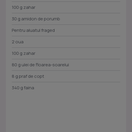
100 g zahar
30 g amidon de porumb
Pentru aluatul fraged
2 oua
100 g zahar
80 g ulei de floarea-soarelui
8 g praf de copt
340 g faina