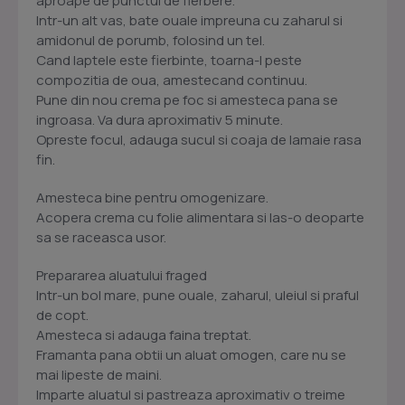
aproape de punctul de fierbere.
Intr-un alt vas, bate ouale impreuna cu zaharul si
amidonul de porumb, folosind un tel.
Cand laptele este fierbinte, toarna-l peste
compozitia de oua, amestecand continuu.
Pune din nou crema pe foc si amesteca pana se
ingroasa. Va dura aproximativ 5 minute.
Opreste focul, adauga sucul si coaja de lamaie rasa
fin.
Amesteca bine pentru omogenizare.
Acopera crema cu folie alimentara si las-o deoparte
sa se raceasca usor.
Prepararea aluatului fraged
Intr-un bol mare, pune ouale, zaharul, uleiul si praful
de copt.
Amesteca si adauga faina treptat.
Framanta pana obtii un aluat omogen, care nu se
mai lipeste de maini.
Imparte aluatul si pastreaza aproximativ o treime