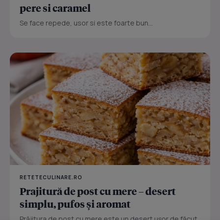
pere si caramel
Se face repede, usor si este foarte bun...
RETETECULINARE.RO
Prajitură de post cu mere – desert
simplu, pufos și aromat
Prăjitura de post cu mere este un desert ușor de făcut,