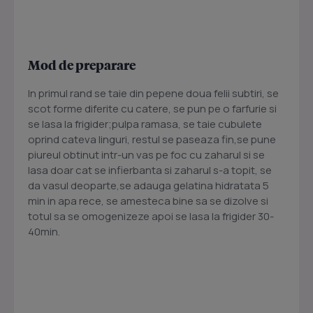
Mod de preparare
In primul rand se taie din pepene doua felii subtiri, se
scot forme diferite cu catere, se pun pe o farfurie si
se lasa la frigider;pulpa ramasa, se taie cubulete
oprind cateva linguri, restul se paseaza fin,se pune
piureul obtinut intr-un vas pe foc cu zaharul si se
lasa doar cat se infierbanta si zaharul s-a topit, se
da vasul deoparte,se adauga gelatina hidratata 5
min in apa rece, se amesteca bine sa se dizolve si
totul sa se omogenizeze apoi se lasa la frigider 30-
40min.