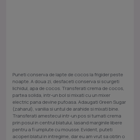
Puneti conserva de lapte de cocos la frigider peste
noapte. A doua zi, desfaceti conserva si scurgeti
lichidul, apa de cocos. Transferati crema de cocos,
partea solida, intr-un bol si mixati cu un mixer
electric pana devine pufoasa. Adaugati Green Sugar
(zaharul), vanilia si untul de arahide si mixati bine.
Transferati amestecul intr-un pos si turnati crema
prin posul in centrul blatului, lasand marginile libere
pentru a fi umplute cu mousse. Evident, puteti
acoperi blatul in intregime, dar eu am vrut sa obtin o