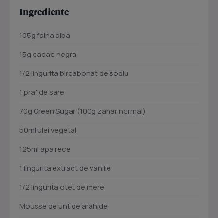
Ingrediente
105g faina alba
15g cacao negra
1/2 lingurita bircabonat de sodiu
1 praf de sare
70g Green Sugar (100g zahar normal)
50ml ulei vegetal
125ml apa rece
1 lingurita extract de vanilie
1/2 lingurita otet de mere
Mousse de unt de arahide: