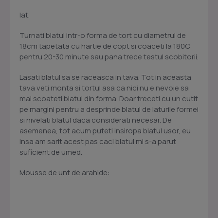
lat.
Turnati blatul intr-o forma de tort cu diametrul de
18cm tapetata cu hartie de copt si coaceti la 180C
pentru 20-30 minute sau pana trece testul scobitorii.
Lasati blatul sa se raceasca in tava. Tot in aceasta
tava veti monta si tortul asa ca nici nu e nevoie sa
mai scoateti blatul din forma. Doar treceti cu un cutit
pe margini pentru a desprinde blatul de laturile formei
si nivelati blatul daca considerati necesar. De
asemenea, tot acum puteti insiropa blatul usor, eu
insa am sarit acest pas caci blatul mi s-a parut
suficient de umed.
Mousse de unt de arahide: