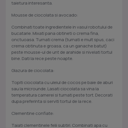
taietura interesanta.
Mousse de ciocolata si avocado:
Combinati toate ingredientele in vasul robotului de
bucatarie. Mixati pana obtineti o crema fina,
onctuoasa. Turnati crema (turnati e mult spus, caci
crema obtinuta e groasa, ca un ganache batut)
peste mousse-ul de unt de arahide si nivelati tortul
bine. Dati la rece peste noapte.
Glazura de ciocolata:
Topiti ciocolata cu uleiul de cocos pe baie de aburi
sau la microunde. Lasati ciocolata sa vina la
temperatura camerei si turnati peste tort. Decorati
dupa preferinta si serviti tortul de la rece.
Clementine confiate:
Taiati clementinele felii subtiri. Combinati apa cu