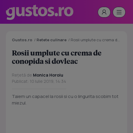
Gustos.ro
/
Retete culinare
/
Rosii umplute cu crema de conopida si dovleac
Rosii umplute cu crema de
conopida si dovleac
Rețetă de
Monica Horoiu
Publicat: 10 Iulie 2019, 14:34
Taiem un capacel la rosii si cu o lingurita scobim tot
miezul.