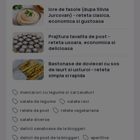
Icre de fasole (dupa Silvia
Jurcovan) - reteta clasica,
economica si gustoasa
Prajitura tavalita de post -
reteta usoara, economica si
delicioasa
Bastonase de dovlecei cu sos
de iaurt si usturoi - reteta
simpla si rapida
mancaruri cu legume si zarzavaturi
salate de legume
salate reci
retete de post
retete vegetariene
salate diverse
delicii sanatoase de la bloggeri
delicii de post de la bloggeri
aperitive