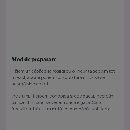
Mod de preparare
Tăiem un căpăcel la rosii şi cu o lingurita scobim tot
miezul, apoi le punem cu scobitura în jos să se
scurgă bine de tot.
Între timp, fierbem conopida şi dovleacul. Incercăm
din când în când să vedem dacă e gata. Când
furculita intră cu uşurinţă, inseamnăcă sunt fierte.