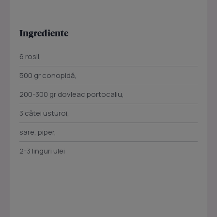
Ingrediente
6 rosii,
500 gr conopidă,
200-300 gr dovleac portocaliu,
3 cătei usturoi,
sare, piper,
2-3 linguri ulei