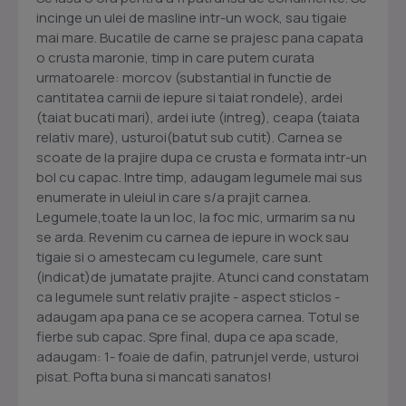
incinge un ulei de masline intr-un wock, sau tigaie
mai mare. Bucatile de carne se prajesc pana capata
o crusta maronie, timp in care putem curata
urmatoarele: morcov (substantial in functie de
cantitatea carnii de iepure si taiat rondele), ardei
(taiat bucati mari), ardei iute (intreg), ceapa (taiata
relativ mare), usturoi(batut sub cutit). Carnea se
scoate de la prajire dupa ce crusta e formata intr-un
bol cu capac. Intre timp, adaugam legumele mai sus
enumerate in uleiul in care s/a prajit carnea.
Legumele,toate la un loc, la foc mic, urmarim sa nu
se arda. Revenim cu carnea de iepure in wock sau
tigaie si o amestecam cu legumele, care sunt
(indicat)de jumatate prajite. Atunci cand constatam
ca legumele sunt relativ prajite - aspect sticlos -
adaugam apa pana ce se acopera carnea. Totul se
fierbe sub capac. Spre final, dupa ce apa scade,
adaugam: 1- foaie de dafin, patrunjel verde, usturoi
pisat. Pofta buna si mancati sanatos!