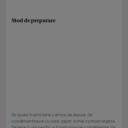
Mod de preparare
Se spala foarte bine carnea de iepure. Se
condimenteaza cu sare, piper, si mai comod vegeta.
Se lasa o ora pentru a fi patrunsa de condimente. Se