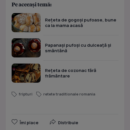
Pe aceeași temă:
Rețeta de gogoși pufoase, bune
ca la mama acasă
Papanași pufoși cu dulceață și
smântână
Rețeta de cozonac fără
frământare
fripturi
retete traditionale romania
Îmi place
Distribuie