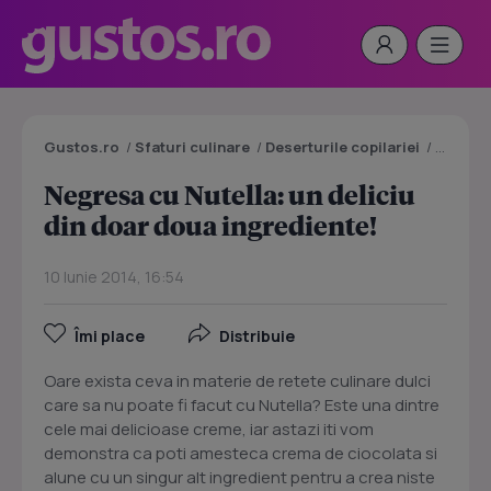
Gustos.ro
/
Sfaturi culinare
/
Deserturile copilariei
/
Negresa 
Negresa cu Nutella: un deliciu
din doar doua ingrediente!
10 Iunie 2014, 16:54
Îmi place
Distribuie
Oare exista ceva in materie de retete culinare dulci
care sa nu poate fi facut cu Nutella? Este una dintre
cele mai delicioase creme, iar astazi iti vom
demonstra ca poti amesteca crema de ciocolata si
alune cu un singur alt ingredient pentru a crea niste