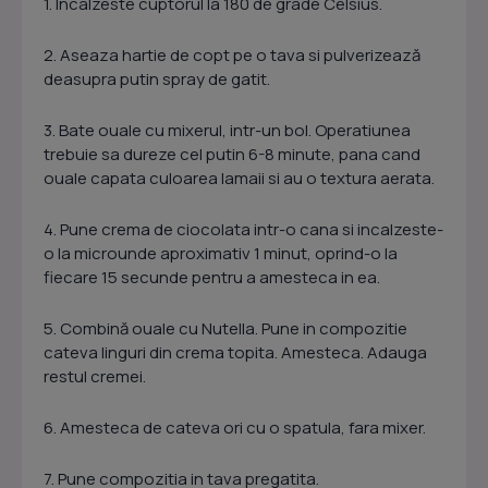
1. Incalzeste cuptorul la 180 de grade Celsius.
2. Aseaza hartie de copt pe o tava si pulverizează
deasupra putin spray de gatit.
3. Bate ouale cu mixerul, intr-un bol. Operatiunea
trebuie sa dureze cel putin 6-8 minute, pana cand
ouale capata culoarea lamaii si au o textura aerata.
4. Pune crema de ciocolata intr-o cana si incalzeste-
o la microunde aproximativ 1 minut, oprind-o la
fiecare 15 secunde pentru a amesteca in ea.
5. Combină ouale cu Nutella. Pune in compozitie
cateva linguri din crema topita. Amesteca. Adauga
restul cremei.
6. Amesteca de cateva ori cu o spatula, fara mixer.
7. Pune compozitia in tava pregatita.