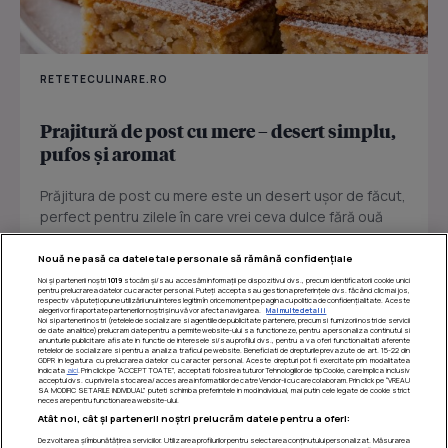
RETETECULINARE.RO
Prajitură de post cu mere – desert simplu,
pufos și aromat
Prăjitura de post cu mere este un desert ușor de făcut,
perfect pentru zilele în care vrei ceva dulce fără ouă
sau...
Nouă ne pasă ca datele tale personale să rămână confidențiale
Noi și partenerii noștri
1019
stocăm și/sau accesăm informații pe dispozitivul dvs., precum identificatorii cookie unici
pentru prelucrarea datelor cu caracter personal. Puteți accepta sau gestiona preferințele dvs. făcând clic mai jos,
respectiv vă puteți opune utilizării unui interes legitim în orice moment pe pagina cu politica de confidențialitate. Aceste
alegeri vor fi raportate partenerilor noștri și nu vă vor afecta navigarea.
Mai multe detalii
Noi si partenerii nostri (retelele de socializare si agentiile de publicitate partenere, precum si furnizorii nostri de servicii
de date analitice) prelucram date pentru a permite website-ului sa functioneze, pentru a personaliza continutul si
anunturile publicitare afisate in functie de interesele si/sau profilul dvs., pentru a va oferi functionalitati aferente
retelelor de socializare si pentru a analiza traficul pe website. Beneficiati de drepturile prevazute de art. 15-22 din
GDPR in legatura cu prelucrarea datelor cu caracter personal. Aceste drepturi pot fi exercitate prin modalitatea
indicata
aici
. Prin click pe “ACCEPT TOATE”, acceptati folosirea tuturor Tehnologiilor de tip Cookie, care implica inclusiv
acceptul dvs. cu privire la stocarea/accesarea informatiilor de catre Vendor-ii cu care colaboram. Prin click pe “VREAU
SA MODIFIC SETARILE INDIVIDUAL” puteti schimba preferintele in mod individual, mai putin cele legate de cookie strict
necesare pentru functionarea website-ului.
Atât noi, cât și partenerii noștri prelucrăm datele pentru a oferi:
Dezvoltarea și îmbunătățirea serviciilor. Utilizarea profilurilor pentru selectarea conținutului personalizat. Măsurarea