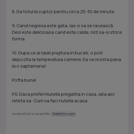
8. Da totul la cuptor pentru circa 25-30 de minute.
9. Cand negresa este gata, las-o sa se racească.
Desi este delicioasa cand este calda, risti sa-si strice
forma.
10. Dupa ce ai taiat prajitura in bucati, o poti
depozita la temperatura camerei. Ea va rezista pana
la o saptamana!
Pofta buna!
P.S. Daca preferi Nutella pregatita in casa, iata aici
reteta sa:
Cum sa faci nutella acasa
.
sursa articol si sursa foto:
thekitchn.com