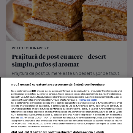
RETETECULINARE.RO
Prajitură de post cu mere – desert
simplu, pufos și aromat
Prăjitura de post cu mere este un desert ușor de făcut,
perfect pentru zilele în care vrei ceva dulce fără ouă
Nouă ne pasă ca datele tale personale să rămână confidențiale
sau...
Noi și partenerii noștri
1017
stocăm și/sau accesăm informații pe dispozitivul dvs., precum identificatorii cookie unici
pentru prelucrarea datelor cu caracter personal. Puteți accepta sau gestiona preferințele dvs. făcând clic mai jos,
respectiv vă puteți opune utilizării unui interes legitim în orice moment pe pagina cu politica de confidențialitate. Aceste
alegeri vor fi raportate partenerilor noștri și nu vă vor afecta navigarea.
Mai multe detalii
Noi si partenerii nostri (retelele de socializare si agentiile de publicitate partenere, precum si furnizorii nostri de servicii
de date analitice) prelucram date pentru a permite website-ului sa functioneze, pentru a personaliza continutul si
anunturile publicitare afisate in functie de interesele si/sau profilul dvs., pentru a va oferi functionalitati aferente
retelelor de socializare si pentru a analiza traficul pe website. Beneficiati de drepturile prevazute de art. 15-22 din
GDPR in legatura cu prelucrarea datelor cu caracter personal. Aceste drepturi pot fi exercitate prin modalitatea
indicata
aici
. Prin click pe “ACCEPT TOATE”, acceptati folosirea tuturor Tehnologiilor de tip Cookie, care implica inclusiv
acceptul dvs. cu privire la stocarea/accesarea informatiilor de catre Vendor-ii cu care colaboram. Prin click pe “VREAU
SA MODIFIC SETARILE INDIVIDUAL” puteti schimba preferintele in mod individual, mai putin cele legate de cookie strict
necesare pentru functionarea website-ului.
Atât noi, cât și partenerii noștri prelucrăm datele pentru a oferi: