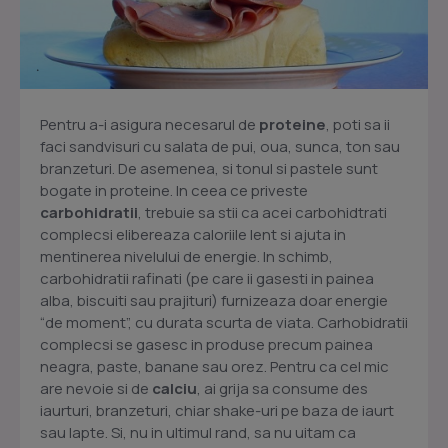
Pentru a-i asigura necesarul de
proteine
, poti sa ii
faci sandvisuri cu salata de pui, oua, sunca, ton sau
branzeturi. De asemenea, si tonul si pastele sunt
bogate in proteine. In ceea ce priveste
carbohidratii
, trebuie sa stii ca acei carbohidtrati
complecsi elibereaza caloriile lent si ajuta in
mentinerea nivelului de energie. In schimb,
carbohidratii rafinati (pe care ii gasesti in painea
alba, biscuiti sau prajituri) furnizeaza doar energie
“de moment”, cu durata scurta de viata. Carhobidratii
complecsi se gasesc in produse precum painea
neagra, paste, banane sau orez. Pentru ca cel mic
are nevoie si de
calciu
, ai grija sa consume des
iaurturi, branzeturi, chiar shake-uri pe baza de iaurt
sau lapte. Si, nu in ultimul rand, sa nu uitam ca