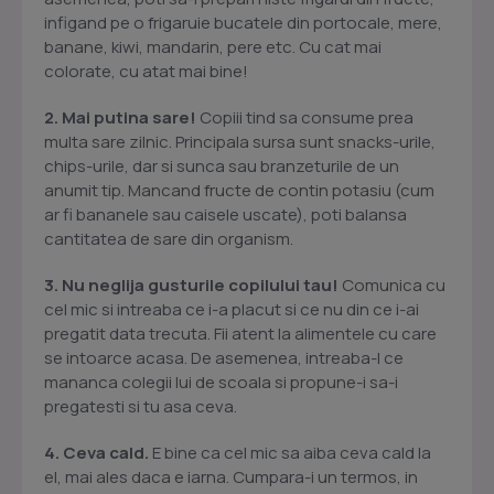
infigand pe o frigaruie bucatele din portocale, mere,
banane, kiwi, mandarin, pere etc. Cu cat mai
colorate, cu atat mai bine!
2. Mai putina sare!
Copiii tind sa consume prea
multa sare zilnic. Principala sursa sunt snacks-urile,
chips-urile, dar si sunca sau branzeturile de un
anumit tip. Mancand fructe de contin potasiu (cum
ar fi bananele sau caisele uscate), poti balansa
cantitatea de sare din organism.
3. Nu neglija gusturile copilului tau!
Comunica cu
cel mic si intreaba ce i-a placut si ce nu din ce i-ai
pregatit data trecuta. Fii atent la alimentele cu care
se intoarce acasa. De asemenea, intreaba-l ce
mananca colegii lui de scoala si propune-i sa-i
pregatesti si tu asa ceva.
4. Ceva cald.
E bine ca cel mic sa aiba ceva cald la
el, mai ales daca e iarna. Cumpara-i un termos, in