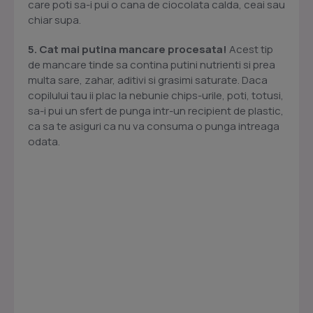
care poti sa-i pui o cana de ciocolata calda, ceai sau
chiar supa.
5. Cat mai putina mancare procesata!
Acest tip
de mancare tinde sa contina putini nutrienti si prea
multa sare, zahar, aditivi si grasimi saturate. Daca
copilului tau ii plac la nebunie chips-urile, poti, totusi,
sa-i pui un sfert de punga intr-un recipient de plastic,
ca sa te asiguri ca nu va consuma o punga intreaga
odata.