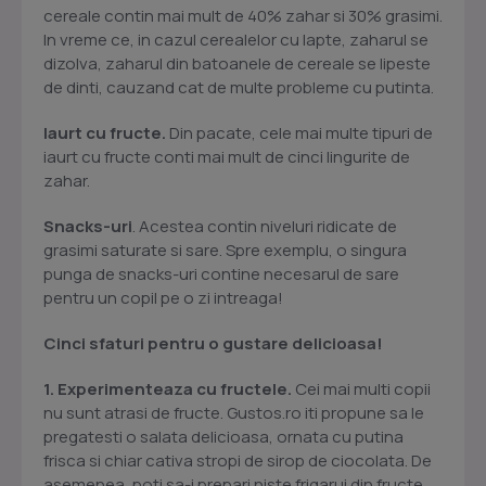
cereale contin mai mult de 40% zahar si 30% grasimi.
In vreme ce, in cazul cerealelor cu lapte, zaharul se
dizolva, zaharul din batoanele de cereale se lipeste
de dinti, cauzand cat de multe probleme cu putinta.
Iaurt cu fructe.
Din pacate, cele mai multe tipuri de
iaurt cu fructe conti mai mult de cinci lingurite de
zahar.
Snacks-uri
. Acestea contin niveluri ridicate de
grasimi saturate si sare. Spre exemplu, o singura
punga de snacks-uri contine necesarul de sare
pentru un copil pe o zi intreaga!
Cinci sfaturi pentru o gustare delicioasa!
1. Experimenteaza cu fructele.
Cei mai multi copii
nu sunt atrasi de fructe. Gustos.ro iti propune sa le
pregatesti o salata delicioasa, ornata cu putina
frisca si chiar cativa stropi de sirop de ciocolata. De
asemenea, poti sa-i prepari niste frigarui din fructe,