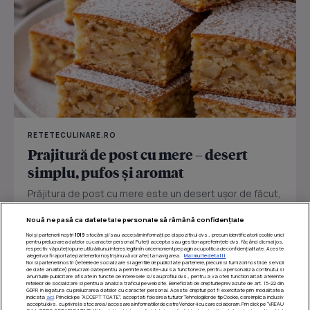
RETETECULINARE.RO
Prajitură de post cu mere – desert
simplu, pufos și aromat
Prăjitura de post cu mere este un desert ușor de făcut,
perfect pentru zilele în care vrei ceva dulce fără ouă
Nouă ne pasă ca datele tale personale să rămână confidențiale
sau...
Noi și partenerii noștri
1019
stocăm și/sau accesăm informații pe dispozitivul dvs., precum identificatorii cookie unici
pentru prelucrarea datelor cu caracter personal. Puteți accepta sau gestiona preferințele dvs. făcând clic mai jos,
respectiv vă puteți opune utilizării unui interes legitim în orice moment pe pagina cu politica de confidențialitate. Aceste
alegeri vor fi raportate partenerilor noștri și nu vă vor afecta navigarea.
Mai multe detalii
Noi si partenerii nostri (retelele de socializare si agentiile de publicitate partenere, precum si furnizorii nostri de servicii
de date analitice) prelucram date pentru a permite website-ului sa functioneze, pentru a personaliza continutul si
anunturile publicitare afisate in functie de interesele si/sau profilul dvs., pentru a va oferi functionalitati aferente
retelelor de socializare si pentru a analiza traficul pe website. Beneficiati de drepturile prevazute de art. 15-22 din
GDPR in legatura cu prelucrarea datelor cu caracter personal. Aceste drepturi pot fi exercitate prin modalitatea
indicata
aici
. Prin click pe “ACCEPT TOATE”, acceptati folosirea tuturor Tehnologiilor de tip Cookie, care implica inclusiv
acceptul dvs. cu privire la stocarea/accesarea informatiilor de catre Vendor-ii cu care colaboram. Prin click pe “VREAU