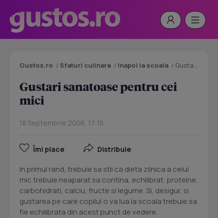
Gustos.ro
/
Sfaturi culinare
/
Inapoi la scoala
/
Gustari sanatoase pentru cei mici
Gustari sanatoase pentru cei
mici
18 Septembrie 2008, 17:15
Îmi place
Distribuie
In primul rand, trebuie sa stii ca dieta zilnica a celui
mic trebuie neaparat sa contina, echilibrat, proteine,
carbohidrati, calciu, fructe si legume. Si, desigur, si
gustarea pe care copilul o va lua la scoala trebuie sa
fie echilibrata din acest punct de vedere.