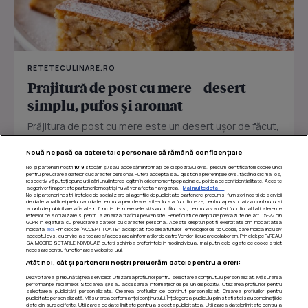
RETETECULINARE.RO
Prajitură de post cu mere – desert
simplu, pufos și aromat
Prăjitura de post cu mere este un desert ușor de făcut,
perfect pentru zilele în care vrei ceva dulce fără ouă
Nouă ne pasă ca datele tale personale să rămână confidențiale
sau...
Noi și partenerii noștri
1019
stocăm și/sau accesăm informații pe dispozitivul dvs., precum identificatorii cookie unici
pentru prelucrarea datelor cu caracter personal. Puteți accepta sau gestiona preferințele dvs. făcând clic mai jos,
respectiv vă puteți opune utilizării unui interes legitim în orice moment pe pagina cu politica de confidențialitate. Aceste
alegeri vor fi raportate partenerilor noștri și nu vă vor afecta navigarea.
Mai multe detalii
Noi si partenerii nostri (retelele de socializare si agentiile de publicitate partenere, precum si furnizorii nostri de servicii
de date analitice) prelucram date pentru a permite website-ului sa functioneze, pentru a personaliza continutul si
anunturile publicitare afisate in functie de interesele si/sau profilul dvs., pentru a va oferi functionalitati aferente
retelelor de socializare si pentru a analiza traficul pe website. Beneficiati de drepturile prevazute de art. 15-22 din
GDPR in legatura cu prelucrarea datelor cu caracter personal. Aceste drepturi pot fi exercitate prin modalitatea
indicata
aici
. Prin click pe “ACCEPT TOATE”, acceptati folosirea tuturor Tehnologiilor de tip Cookie, care implica inclusiv
acceptul dvs. cu privire la stocarea/accesarea informatiilor de catre Vendor-ii cu care colaboram. Prin click pe “VREAU
SA MODIFIC SETARILE INDIVIDUAL” puteti schimba preferintele in mod individual, mai putin cele legate de cookie strict
necesare pentru functionarea website-ului.
Atât noi, cât și partenerii noștri prelucrăm datele pentru a oferi:
Dezvoltarea și îmbunătățirea serviciilor. Utilizarea profilurilor pentru selectarea conținutului personalizat. Măsurarea
performanței reclamelor. Stocarea și/sau accesarea informațiilor de pe un dispozitiv. Utilizarea profilurilor pentru
selectarea publicității personalizate. Crearea profilurilor de conținut personalizat. Crearea profilurilor pentru
publicitate personalizată. Măsurarea performanței conținutului. Înțelegerea publicului prin statistici sau combinații de
date din surse diferite. Utilizarea de date limitate pentru a selecta publicitatea. Utilizarea datelor limitate pentru a