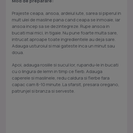
Mod de preparare:
Prajeste ceapa, ansoa, ardeiul iute, sarea si piperul in
mult ulei de masline pana cand ceapa se inmoaie, iar
ansoa incep sa se dezintegreze. Rupe ansoa in
bucati mai mici, in tigaie. Nu pune foarte multa sare,
intrucat aproape toate ingredientele au deja sare.
Adauga usturoiul si mai gateste inca un minut sau
doua.
Apoi, adauga rosiile si sucul lor, rupandu-le in bucati
cu o lingura de lemn in timp ce fierb. Adauga
caperele si maslinele, redu caldura si fierbe fara
capac cam 8-10 minute. La sfarsit, presara oregano,
patrunjel si branza si serveste.