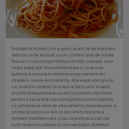
Probabil te intrebi cum a ajuns acest fel de mancare
delicios sa fie asociat cu un context atat de sordid.
Precum e cazul majoritatii povestilor culinare, sunt
multe explicatii. Prima interpretare e ca aroma
puternica a sosului ii ademenea pe oamenii din
strada in casele de toleranta. Alta explicatie spune
ca, avand in vedere ca sosul se face usor si rapid,
prostituatele preparau acest sos pentru ele insele,
pentru a salva timp sau il pregateau pentru barbatii
ce asteptau la rand. Iar alta varianta, mai populara, a
istoriei acestui sos era ca era reteta favorita a
femeilor maritate care voiau sa petreaca cat mai
putin timp in bucatarie si cat mai mult in dormitor.