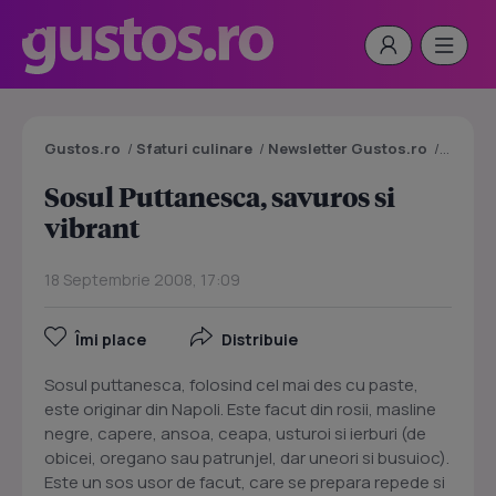
Gustos.ro
/
Sfaturi culinare
/
Newsletter Gustos.ro
/
Sosul P
Sosul Puttanesca, savuros si
vibrant
18 Septembrie 2008, 17:09
Îmi place
Distribuie
Sosul puttanesca, folosind cel mai des cu paste,
este originar din Napoli. Este facut din rosii, masline
negre, capere, ansoa, ceapa, usturoi si ierburi (de
obicei, oregano sau patrunjel, dar uneori si busuioc).
Este un sos usor de facut, care se prepara repede si