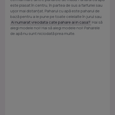
este plasat în centru, în partea de sus a farfuriei sau
ușor mai distanțat. Paharul cu apă este paharul de
bază pentru a le pune pe toate celelalte în jurul sau.
Ai numarat vreodata cate pahare ai in casa?
Hai să
alegi modele noi! Hai să alegi modele noi! Paharele
de apă nu sunt niciodată prea multe.