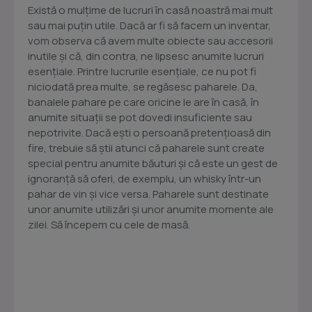
Există o mulțime de lucruri în casă noastră mai mult
sau mai puțin utile. Dacă ar fi să facem un inventar,
vom observa că avem multe obiecte sau accesorii
inutile și că, din contra, ne lipsesc anumite lucruri
esențiale. Printre lucrurile esențiale, ce nu pot fi
niciodată prea multe, se regăsesc paharele. Da,
banalele pahare pe care oricine le are în casă, în
anumite situații se pot dovedi insuficiente sau
nepotrivite. Dacă ești o persoană pretențioasă din
fire, trebuie să știi atunci că paharele sunt create
special pentru anumite băuturi și că este un gest de
ignoranță să oferi, de exemplu, un whisky într-un
pahar de vin și vice versa. Paharele sunt destinate
unor anumite utilizări și unor anumite momente ale
zilei. Să începem cu cele de masă.