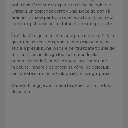
pot fi puse în vitrine și expuse ca piese de colecție.
Cristalul un obiect decorativ unic. Dacă dorești să
aranjezi o masă pentru o ocazie cu totul și cu totul
specială, paharele de cristal sunt cele mai potrivite.
Însă, dacă bugetul nu este unul prea mare, nu îți face
griji. Cum am mai spus, sunt disponibile pahare de
sticlă la prețuri bune, pahare pentru toate tipurile de
utilizări, și cu un design foarte frumos. În plus,
paharele de sticlă, dacă se sparg, pot fi mai ușor
înlocuite. Paharele de cristal se vând, de obicei, la
set, și este mai dificil să înlocuiești un singur pahar.
Orice ar fi, ai grijă ca în casa ta să fie mai multe tipuri
de pahare