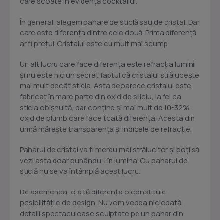
care scoate în evidență cocktailul.
În general, alegem pahare de sticlă sau de cristal. Dar
care este diferența dintre cele două. Prima diferență
ar fi prețul. Cristalul este cu mult mai scump.
Un alt lucru care face diferența este refracția luminii
și nu este niciun secret faptul că cristalul strălucește
mai mult decât sticla. Asta deoarece cristalul este
fabricat în mare parte din oxid de siliciu, la fel ca
sticla obișnuită, dar conține și mai mult de 10-32%
oxid de plumb care face toată diferența. Acesta din
urmă mărește transparența și indicele de refracție.
Paharul de cristal va fi mereu mai strălucitor și poți să
vezi asta doar punându-l în lumina. Cu paharul de
sticlă nu se va întâmplă acest lucru.
De asemenea, o altă diferența o constituie
posibilitățile de design. Nu vom vedea niciodată
detalii spectaculoase sculptate pe un pahar din