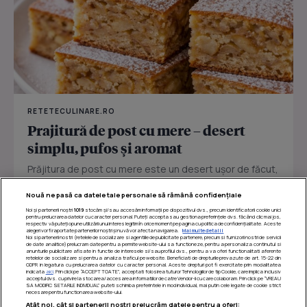
RETETECULINARE.RO
Prajitură de post cu mere – desert
simplu, pufos și aromat
Prăjitura de post cu mere este un desert ușor de făcut,
perfect pentru zilele în care vrei ceva dulce fără ouă
Nouă ne pasă ca datele tale personale să rămână confidențiale
sau...
Noi și partenerii noștri
1019
stocăm și/sau accesăm informații pe dispozitivul dvs., precum identificatorii cookie unici
pentru prelucrarea datelor cu caracter personal. Puteți accepta sau gestiona preferințele dvs. făcând clic mai jos,
respectiv vă puteți opune utilizării unui interes legitim în orice moment pe pagina cu politica de confidențialitate. Aceste
alegeri vor fi raportate partenerilor noștri și nu vă vor afecta navigarea.
Mai multe detalii
Noi si partenerii nostri (retelele de socializare si agentiile de publicitate partenere, precum si furnizorii nostri de servicii
de date analitice) prelucram date pentru a permite website-ului sa functioneze, pentru a personaliza continutul si
anunturile publicitare afisate in functie de interesele si/sau profilul dvs., pentru a va oferi functionalitati aferente
retelelor de socializare si pentru a analiza traficul pe website. Beneficiati de drepturile prevazute de art. 15-22 din
GDPR in legatura cu prelucrarea datelor cu caracter personal. Aceste drepturi pot fi exercitate prin modalitatea
indicata
aici
. Prin click pe “ACCEPT TOATE”, acceptati folosirea tuturor Tehnologiilor de tip Cookie, care implica inclusiv
acceptul dvs. cu privire la stocarea/accesarea informatiilor de catre Vendor-ii cu care colaboram. Prin click pe “VREAU
SA MODIFIC SETARILE INDIVIDUAL” puteti schimba preferintele in mod individual, mai putin cele legate de cookie strict
necesare pentru functionarea website-ului.
Atât noi, cât și partenerii noștri prelucrăm datele pentru a oferi: