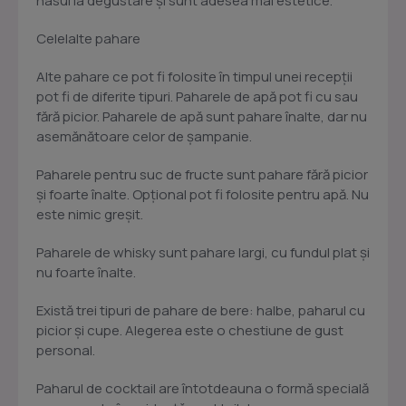
nasul la degustare și sunt adesea mai estetice.
Celelalte pahare
Alte pahare ce pot fi folosite în timpul unei recepții
pot fi de diferite tipuri. Paharele de apă pot fi cu sau
fără picior. Paharele de apă sunt pahare înalte, dar nu
asemănătoare celor de șampanie.
Paharele pentru suc de fructe sunt pahare fără picior
și foarte înalte. Opțional pot fi folosite pentru apă. Nu
este nimic greșit.
Paharele de whisky sunt pahare largi, cu fundul plat și
nu foarte înalte.
Există trei tipuri de pahare de bere: halbe, paharul cu
picior și cupe. Alegerea este o chestiune de gust
personal.
Paharul de cocktail are întotdeauna o formă specială