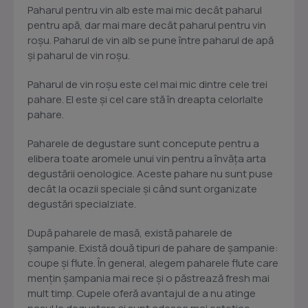
Paharul pentru vin alb este mai mic decât paharul
pentru apă, dar mai mare decât paharul pentru vin
roșu. Paharul de vin alb se pune între paharul de apă
și paharul de vin roșu.
Paharul de vin roșu este cel mai mic dintre cele trei
pahare. El este și cel care stă în dreapta celorlalte
pahare.
Paharele de degustare sunt concepute pentru a
elibera toate aromele unui vin pentru a învăța arta
degustării oenologice. Aceste pahare nu sunt puse
decât la ocazii speciale și când sunt organizate
degustări specialziate.
După paharele de masă, există paharele de
șampanie. Există două tipuri de pahare de șampanie:
coupe și flute. În general, alegem paharele flute care
mențin șampania mai rece și o păstrează fresh mai
mult timp. Cupele oferă avantajul de a nu atinge