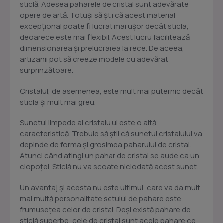
sticlă. Adesea paharele de cristal sunt adevărate
opere de artă. Totuși să știi că acest material
excepțional poate fi lucrat mai ușor decât sticla,
deoarece este mai flexibil. Acest lucru facilitează
dimensionarea și prelucrarea la rece. De aceea,
artizanii pot să creeze modele cu adevărat
surprinzătoare.
Cristalul, de asemenea, este mult mai puternic decât
sticla și mult mai greu.
Sunetul limpede al cristalului este o altă
caracteristică. Trebuie să știi că sunetul cristalului va
depinde de forma și grosimea paharului de cristal.
Atunci când atingi un pahar de cristal se aude ca un
clopoțel. Sticlă nu va scoate niciodată acest sunet.
Un avantaj și acesta nu este ultimul, care va da mult
mai multă personalitate setului de pahare este
frumusețea celor de cristal. Deși există pahare de
sticlă superbe, cele de cristal sunt acele pahare ce