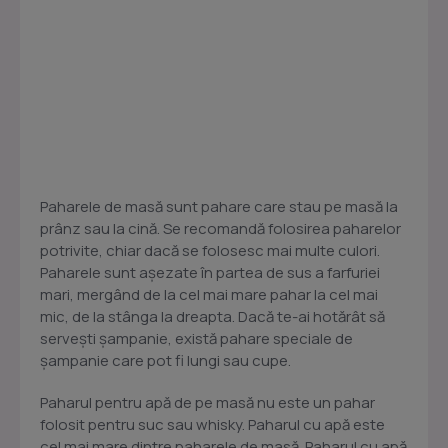
Paharele de masă sunt pahare care stau pe masă la
prânz sau la cină. Se recomandă folosirea paharelor
potrivite, chiar dacă se folosesc mai multe culori.
Paharele sunt așezate în partea de sus a farfuriei
mari, mergând de la cel mai mare pahar la cel mai
mic, de la stânga la dreapta. Dacă te-ai hotărât să
servești șampanie, există pahare speciale de
șampanie care pot fi lungi sau cupe.
Paharul pentru apă de pe masă nu este un pahar
folosit pentru suc sau whisky. Paharul cu apă este
cel mai mare dintre paharele de masă. Paharul cu apă