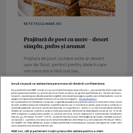
RETETECULINARE.RO
Prajitură de post cu mere – desert
simplu, pufos și aromat
Prăjitura de post cu mere este un desert
ușor de făcut, perfect pentru zilele în care
vrei ceva dulce fără ouă sau...
Nouă ne pasă ca datele tale personale să rămână confidențiale
Noi și partenerii noștri
1017
stocăm și/sau accesăm informații pe dispozitivul dvs., precum identificatorii cookie unici
pentru prelucrarea datelor cu caracter personal. Puteți accepta sau gestiona preferințele dvs. făcând clic mai jos,
respectiv vă puteți opune utilizării unui interes legitim în orice moment pe pagina cu politica de confidențialitate. Aceste
alegeri vor fi raportate partenerilor noștri și nu vă vor afecta navigarea.
Mai multe detalii
Noi si partenerii nostri (retelele de socializare si agentiile de publicitate partenere, precum si furnizorii nostri de servicii
de date analitice) prelucram date pentru a permite website-ului sa functioneze, pentru a personaliza continutul si
anunturile publicitare afisate in functie de interesele si/sau profilul dvs., pentru a va oferi functionalitati aferente
retelelor de socializare si pentru a analiza traficul pe website. Beneficiati de drepturile prevazute de art. 15-22 din
GDPR in legatura cu prelucrarea datelor cu caracter personal. Aceste drepturi pot fi exercitate prin modalitatea
indicata
aici
. Prin click pe “ACCEPT TOATE”, acceptati folosirea tuturor Tehnologiilor de tip Cookie, care implica inclusiv
acceptul dvs. cu privire la stocarea/accesarea informatiilor de catre Vendor-ii cu care colaboram. Prin click pe “VREAU
SA MODIFIC SETARILE INDIVIDUAL” puteti schimba preferintele in mod individual, mai putin cele legate de cookie strict
necesare pentru functionarea website-ului.
Atât noi, cât și partenerii noștri prelucrăm datele pentru a oferi: