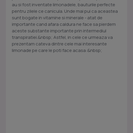
au si fost inventate limonadele, bauturile perfecte
pentru zilele ce canicula. Unde mai pui ca aceastea
sunt bogate in vitamine si minerale - atat de
importante cand afara caldura ne face sa pierdem
aceste substante importante prin intermediul
transpiratiei.&nbsp; Astfel, in cele ce urmeaza va
prezentam cateva dintre cele mai interesante
limonade pe care le poti face acasa:&nbsp;