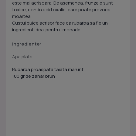
este mai acrisoara. De asemenea, frunzele sunt
toxice, contin acid oxalic, care poate provoca
moartea.
Gustul dulce acrisor face ca rubarba sa fie un
ingredient ideal pentru limonade.
Ingrediente:
Apa plata
Rubarba proaspata taiata marunt
100 gr de zahar brun