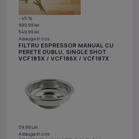
- 45 %
999.99 lei
549.99 lei
Adauga in cos
FILTRU ESPRESSOR MANUAL CU
PERETE DUBLU, SINGLE SHOT
VCF185X / VCF186X / VCF187X
59.99 Lei
Adauga in cos