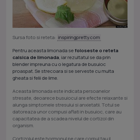
Sursa foto si reteta:
inspiringpretty.com
Pentru aceasta limonada se
foloseste o reteta
calsica de limonada
,
iar rezultatul se da prin
blender impreuna cu o legatura de busuioc
proaspat. Se strecoara si se serveste cu multa
gheata si felii de lime.
Aceasta limonada este indicata persoanelor
stresate, deoarece busuiocul are efecte relaxante si
alunga simptomele stresului si anxietatii. Totul se
datoreaza unor compusi aflati in busuioc, care au
capacitatea de a scadea nivelul de cortizol din
organism.
Cortizolul este hormonul pe care corpul tau il