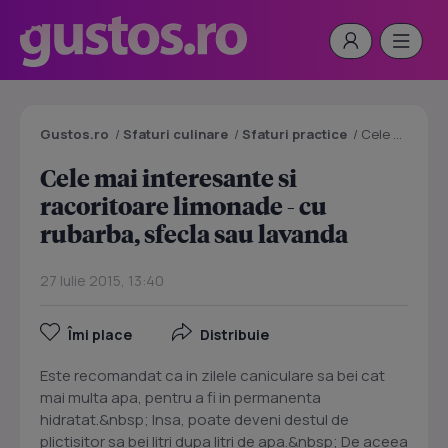
Gustos.ro
/
Sfaturi culinare
/
Sfaturi practice
/
Cele mai interesante si racoritoare limonade - cu rubarba, sfecla sau lavanda
Cele mai interesante si
racoritoare limonade - cu
rubarba, sfecla sau lavanda
27 Iulie 2015, 13:40
Îmi place
Distribuie
Este recomandat ca in zilele caniculare sa bei cat
mai multa apa, pentru a fi in permanenta
hidratat.&nbsp; Insa, poate deveni destul de
plictisitor sa bei litri dupa litri de apa.&nbsp; De aceea