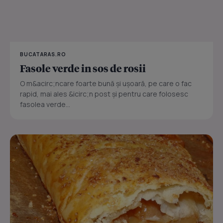
BUCATARAS.RO
Fasole verde in sos de rosii
O m&acirc;ncare foarte bună și ușoară, pe care o fac
rapid, mai ales &icirc;n post și pentru care folosesc
fasolea verde...