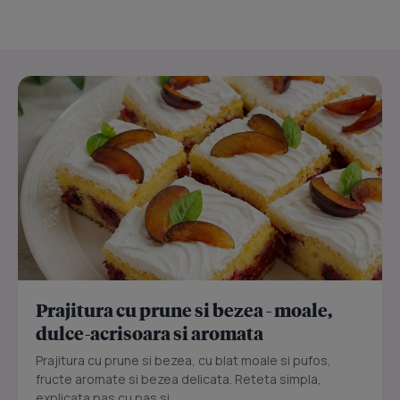
Prajitura cu prune si bezea - moale,
dulce-acrisoara si aromata
Prajitura cu prune si bezea, cu blat moale si pufos,
fructe aromate si bezea delicata. Reteta simpla,
explicata pas cu pas si...