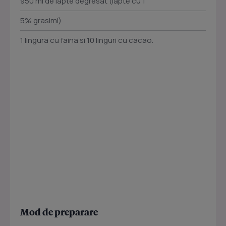
950 ml de lapte degresat (lapte cu 1
5% grasimi)
1 lingura cu faina si 10 linguri cu cacao.
Mod de preparare