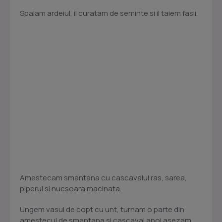
Spalam ardeiul, il curatam de seminte si il taiem fasii.
Amestecam smantana cu cascavalul ras, sarea,
piperul si nucsoara macinata.
Ungem vasul de copt cu unt, turnam o parte din
amestecul de smantana si cascaval apoi asezam