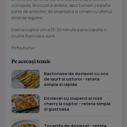
conopida, broccoli si ardeiul, apoi turnam cealalta
parte de amestec de smantana si ornam cu ultimul
strat de legume.
Dam la cuptor circa 15-20 minute pana capata o
crusta frumoasa aurie.
Pofta buna !
Pe aceeași temă:
Bastonase de dovlecei cu sos
de iaurt si usturoi - reteta
simpla si rapida
Dovlecei cu ciuperci si rosii
cherry la cuptor - reteta simpla
si gustoasa
Tocanita de dovlecei - reteta