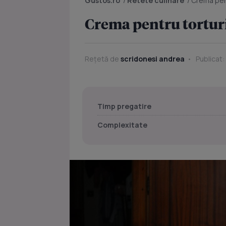
Gustos.ro
/
Retete culinare
/
Crema pent
Crema pentru tortur
Rețetă de
scridonesi andrea
Publicat:
Timp pregatire
Complexitate