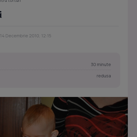
ru torturi
i
 14 Decembrie 2010, 12:15
30 minute
redusa