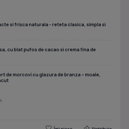
cte si frisca naturala - reteta clasica, simpla si
sa, cu blat pufos de cacao si crema fina de
ort de morcovi cu glazura de branza – moale,
acut
n
Îmi place
Distribuie