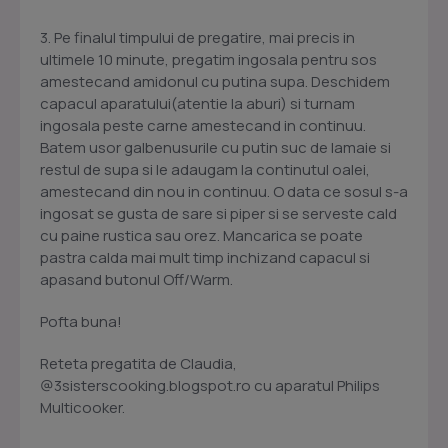
3. Pe finalul timpului de pregatire, mai precis in
ultimele 10 minute, pregatim ingosala pentru sos
amestecand amidonul cu putina supa. Deschidem
capacul aparatului(atentie la aburi) si turnam
ingosala peste carne amestecand in continuu.
Batem usor galbenusurile cu putin suc de lamaie si
restul de supa si le adaugam la continutul oalei,
amestecand din nou in continuu. O data ce sosul s-a
ingosat se gusta de sare si piper si se serveste cald
cu paine rustica sau orez. Mancarica se poate
pastra calda mai mult timp inchizand capacul si
apasand butonul Off/Warm.
Pofta buna!
Reteta pregatita de Claudia,
@3sisterscooking.blogspot.ro cu aparatul Philips
Multicooker.