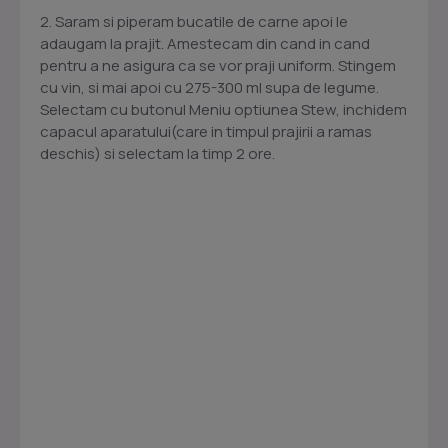
2. Saram si piperam bucatile de carne apoi le
adaugam la prajit. Amestecam din cand in cand
pentru a ne asigura ca se vor praji uniform. Stingem
cu vin, si mai apoi cu 275-300 ml supa de legume.
Selectam cu butonul Meniu optiunea Stew, inchidem
capacul aparatului(care in timpul prajirii a ramas
deschis) si selectam la timp 2 ore.