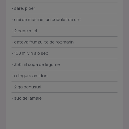
- sare, piper
- ulei de masline, un cubulet de unt
- 2 cepe mici
- cateva frunzulite de rozmarin
- 150 ml vin alb sec
- 350 ml supa de legume
- o lingura amidon
- 2 galbenusuri
- suc de lamaie