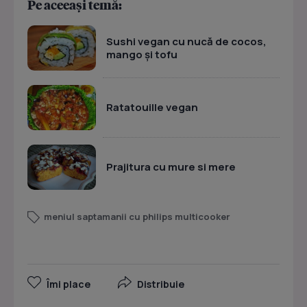
Pe aceeași temă:
Sushi vegan cu nucă de cocos,
mango şi tofu
Ratatouille vegan
Prajitura cu mure si mere
meniul saptamanii cu philips multicooker
Îmi place
Distribuie