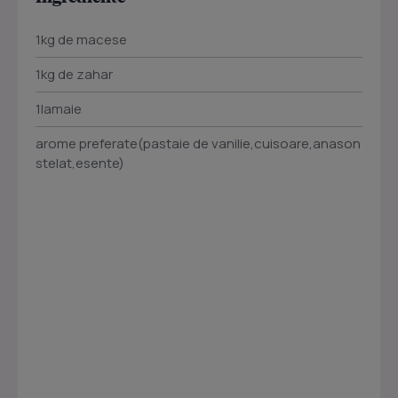
1kg de macese
1kg de zahar
1lamaie
arome preferate(pastaie de vanilie,cuisoare,anason
stelat,esente)