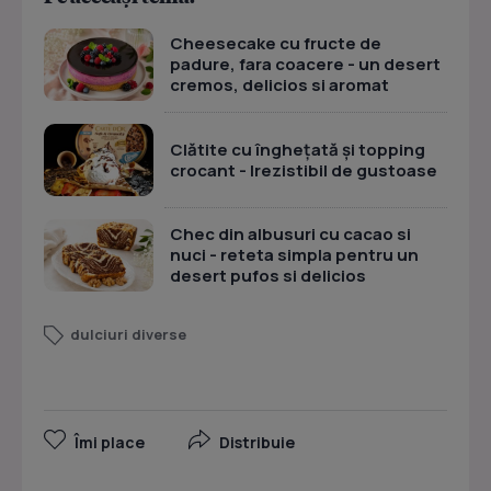
Cheesecake cu fructe de
padure, fara coacere - un desert
cremos, delicios si aromat
Clătite cu înghețată și topping
crocant - Irezistibil de gustoase
Chec din albusuri cu cacao si
nuci - reteta simpla pentru un
desert pufos si delicios
dulciuri diverse
Îmi place
Distribuie