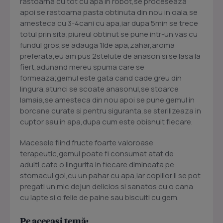
rastoarna cu tot cu apa in robot,se proceseaza
apoi se rastoarna pasta obtinuta din nou in oala,se
amesteca cu 3-4cani cu apa,iar dupa 5min se trece
totul prin sita;piureul obtinut se pune intr-un vas cu
fundul gros,se adauga 1lde apa,zahar,aroma
preferata,eu am pus 2stelute de anason si se lasa la
fiert,adunand mereu spuma care se
formeaza;gemul este gata cand cade greu din
lingura,atunci se scoate anasonul,se stoarce
lamaia,se amesteca din nou apoi se pune gemul in
borcane curate si pentru siguranta,se sterilizeaza in
cuptor sau in apa,dupa cum este obisnuit fiecare.
Macesele fiind fructe foarte valoroase
terapeutic,gemul poate fi consumat atat de
adulti,cate o lingurita in fiecare dimineata pe
stomacul gol,cu un pahar cu apa,iar copiilor li se pot
pregati un mic dejun delicios si sanatos cu o cana
cu lapte si o felie de paine sau biscuiti cu gem.
Pe aceeași temă: