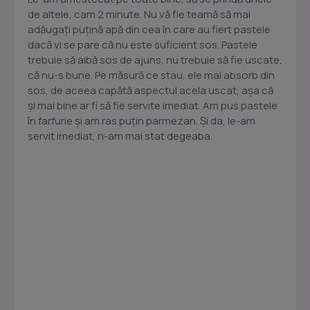
de altele, cam 2 minute. Nu vă fie teamă să mai
adăugați puțină apă din cea în care au fiert pastele
dacă vi se pare că nu este suficient sos. Pastele
trebuie să aibă sos de ajuns, nu trebuie să fie uscate,
că nu-s bune. Pe măsură ce stau, ele mai absorb din
sos, de aceea capătă aspectul acela uscat, așa că
și mai bine ar fi să fie servite imediat. Am pus pastele
în farfurie și am ras puțin parmezan. Și da, le-am
servit imediat, n-am mai stat degeaba.