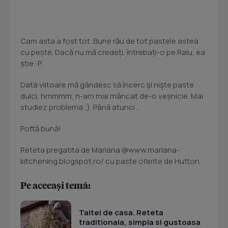
Cam asta a fost tot. Bune rău de tot pastele astea
cu pește. Dacă nu mă credeți, întrebați-o pe Ralu, ea
știe :P.
Data viitoare mă gândesc să încerc și niște paste
dulci, hmmmm, n-am mai mâncat de-o veșnicie. Mai
studiez problema ;). Până atunci ...
Poftă bună!
Reteta pregatita de Mariana @www.mariana-
kitchening.blogspot.ro/ cu paste oferite de Hutton.
Pe aceeași temă:
Taitei de casa. Reteta
traditionala, simpla si gustoasa