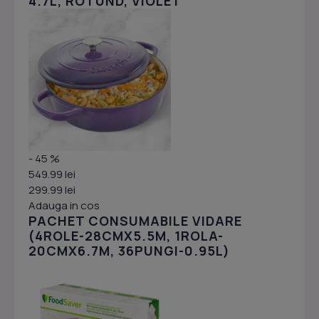
4.7L, ROTUND, VIOLET
- 45 %
549.99 lei
299.99 lei
Adauga in cos
PACHET CONSUMABILE VIDARE
(4ROLE-28CMX5.5M, 1ROLA-
20CMX6.7M, 36PUNGI-0.95L)