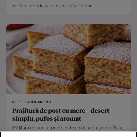
Se face repede, usor si este foarte bun...
RETETECULINARE.RO
Prajitură de post cu mere – desert
simplu, pufos și aromat
Prăjitura de post cu mere este un desert ușor de făcut,
perfect pentru zilele în care vrei ceva dulce fără ouă