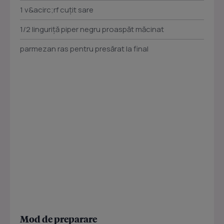
1 v&acirc;rf cuțit sare
1/2 linguriță piper negru proaspăt măcinat
parmezan ras pentru presărat la final
Mod de preparare