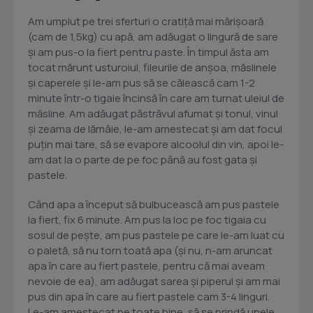
Am umplut pe trei sferturi o cratiță mai mărișoară
(cam de 1,5kg) cu apă, am adăugat o lingură de sare
și am pus-o la fiert pentru paste. În timpul ăsta am
tocat mărunt usturoiul, fileurile de anșoa, măslinele
și caperele și le-am pus să se călească cam 1-2
minute într-o tigaie încinsă în care am turnat uleiul de
măsline. Am adăugat păstrăvul afumat și tonul, vinul
și zeama de lămâie, le-am amestecat și am dat focul
puțin mai tare, să se evapore alcoolul din vin, apoi le-
am dat la o parte de pe foc până au fost gata și
pastele.
Când apa a început să bulbucească am pus pastele
la fiert, fix 6 minute. Am pus la loc pe foc tigaia cu
sosul de pește, am pus pastele pe care le-am luat cu
o paletă, să nu torn toată apa (și nu, n-am aruncat
apa în care au fiert pastele, pentru că mai aveam
nevoie de ea), am adăugat sarea și piperul și am mai
pus din apa în care au fiert pastele cam 3-4 linguri.
Le-am amestecat pe toate bine, să se prindă unele