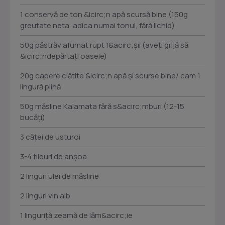
1 conservă de ton &icirc;n apă scursă bine (150g
greutate neta, adica numai tonul, fără lichid)
50g păstrăv afumat rupt f&acirc;șii (aveți grijă să
&icirc;ndepărtați oasele)
20g capere clătite &icirc;n apă și scurse bine/ cam 1
lingură plină
50g măsline Kalamata fără s&acirc;mburi (12-15
bucăți)
3 căței de usturoi
3-4 fileuri de anșoa
2 linguri ulei de măsline
2 linguri vin alb
1 linguriță zeamă de lăm&acirc;ie