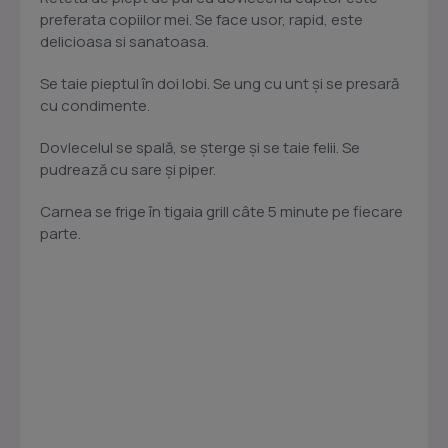
preferata copiilor mei. Se face usor, rapid, este
delicioasa si sanatoasa.
Se taie pieptul în doi lobi. Se ung cu unt şi se presară
cu condimente.
Dovlecelul se spală, se şterge şi se taie felii. Se
pudrează cu sare şi piper.
Carnea se frige în tigaia grill câte 5 minute pe fiecare
parte.