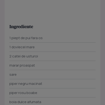
Ingrediente
1 piept de pui fara os
1 dovlecel mare
2 catei de usturoi
marar proaspat
sare
piper negru macinat
piper rosu boabe
boia dulce afumata