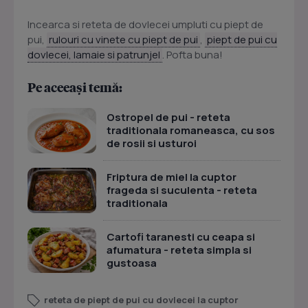
Incearca si reteta de dovlecei umpluti cu piept de
pui,
rulouri cu vinete cu piept de pui
,
piept de pui cu
dovlecei, lamaie si patrunjel
. Pofta buna!
Pe aceeași temă:
Ostropel de pui - reteta
traditionala romaneasca, cu sos
de rosii si usturoi
Friptura de miel la cuptor
frageda si suculenta - reteta
traditionala
Cartofi taranesti cu ceapa si
afumatura - reteta simpla si
gustoasa
reteta de piept de pui cu dovlecei la cuptor