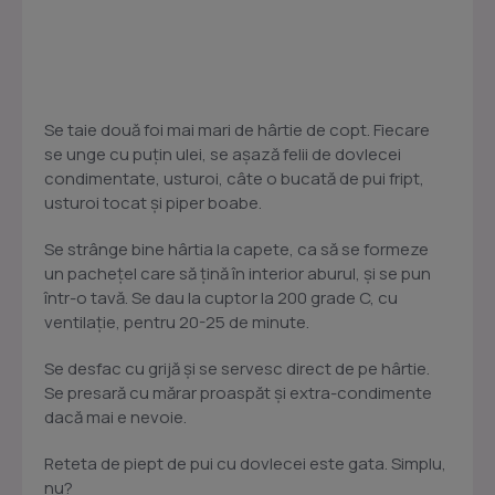
Se taie două foi mai mari de hârtie de copt. Fiecare
se unge cu puţin ulei, se aşază felii de dovlecei
condimentate, usturoi, câte o bucată de pui fript,
usturoi tocat şi piper boabe.
Se strânge bine hârtia la capete, ca să se formeze
un pacheţel care să ţină în interior aburul, şi se pun
într-o tavă. Se dau la cuptor la 200 grade C, cu
ventilaţie, pentru 20-25 de minute.
Se desfac cu grijă şi se servesc direct de pe hârtie.
Se presară cu mărar proaspăt şi extra-condimente
dacă mai e nevoie.
Reteta de piept de pui cu dovlecei este gata. Simplu,
nu?