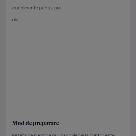
condimente pentru pui
ulei
Mod de preparare
Reteta de piept de pui cu dovlecei la cuptor este