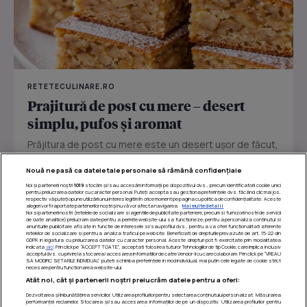
RETETECULINARE.RO
Prajitură de post cu mere – desert
simplu, pufos și aromat
Prăjitura de post cu mere este un desert ușor de făcut,
perfect pentru zilele în care vrei ceva dulce fără ouă
Nouă ne pasă ca datele tale personale să rămână confidențiale
sau...
Noi și partenerii noștri
1019
stocăm și/sau accesăm informații pe dispozitivul dvs., precum identificatorii cookie unici
pentru prelucrarea datelor cu caracter personal. Puteți accepta sau gestiona preferințele dvs. făcând clic mai jos,
respectiv vă puteți opune utilizării unui interes legitim în orice moment pe pagina cu politica de confidențialitate. Aceste
alegeri vor fi raportate partenerilor noștri și nu vă vor afecta navigarea.
Mai multe detalii
Noi si partenerii nostri (retelele de socializare si agentiile de publicitate partenere, precum si furnizorii nostri de servicii
de date analitice) prelucram date pentru a permite website-ului sa functioneze, pentru a personaliza continutul si
anunturile publicitare afisate in functie de interesele si/sau profilul dvs., pentru a va oferi functionalitati aferente
retelelor de socializare si pentru a analiza traficul pe website. Beneficiati de drepturile prevazute de art. 15-22 din
GDPR in legatura cu prelucrarea datelor cu caracter personal. Aceste drepturi pot fi exercitate prin modalitatea
indicata
aici
. Prin click pe “ACCEPT TOATE”, acceptati folosirea tuturor Tehnologiilor de tip Cookie, care implica inclusiv
acceptul dvs. cu privire la stocarea/accesarea informatiilor de catre Vendor-ii cu care colaboram. Prin click pe “VREAU
SA MODIFIC SETARILE INDIVIDUAL” puteti schimba preferintele in mod individual, mai putin cele legate de cookie strict
necesare pentru functionarea website-ului.
Atât noi, cât și partenerii noștri prelucrăm datele pentru a oferi:
Dezvoltarea și îmbunătățirea serviciilor. Utilizarea profilurilor pentru selectarea conținutului personalizat. Măsurarea
performanței reclamelor. Stocarea și/sau accesarea informațiilor de pe un dispozitiv. Utilizarea profilurilor pentru