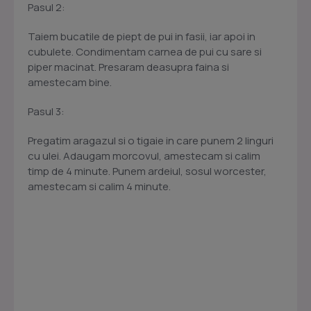
Pasul 2:
Taiem bucatile de piept de pui in fasii, iar apoi in
cubulete. Condimentam carnea de pui cu sare si
piper macinat. Presaram deasupra faina si
amestecam bine.
Pasul 3:
Pregatim aragazul si o tigaie in care punem 2 linguri
cu ulei. Adaugam morcovul, amestecam si calim
timp de 4 minute. Punem ardeiul, sosul worcester,
amestecam si calim 4 minute.