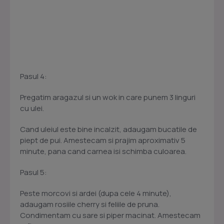
Pasul 4:
Pregatim aragazul si un wok in care punem 3 linguri
cu ulei.
Cand uleiul este bine incalzit, adaugam bucatile de
piept de pui. Amestecam si prajim aproximativ 5
minute, pana cand carnea isi schimba culoarea.
Pasul 5:
Peste morcovi si ardei (dupa cele 4 minute),
adaugam rosiile cherry si feliile de pruna.
Condimentam cu sare si piper macinat. Amestecam