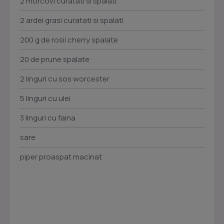
2 morcovi curatati si spalati
2 ardei grasi curatati si spalati
200 g de rosii cherry spalate
20 de prune spalate
2 linguri cu sos worcester
5 linguri cu ulei
3 linguri cu faina
sare
piper proaspat macinat