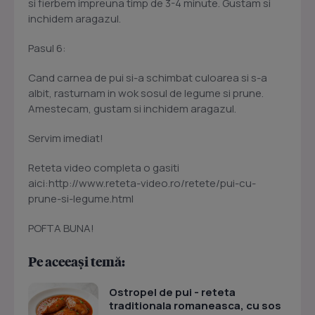
si fierbem impreuna timp de 3-4 minute. Gustam si
inchidem aragazul.
Pasul 6:
Cand carnea de pui si-a schimbat culoarea si s-a
albit, rasturnam in wok sosul de legume si prune.
Amestecam, gustam si inchidem aragazul.
Servim imediat!
Reteta video completa o gasiti
aici:http://www.reteta-video.ro/retete/pui-cu-
prune-si-legume.html
POFTA BUNA!
Pe aceeași temă:
Ostropel de pui - reteta
traditionala romaneasca, cu sos