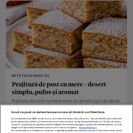
RETETECULINARE.RO
Prajitură de post cu mere – desert
simplu, pufos și aromat
Prăjitura de post cu mere este un desert ușor de făcut,
perfect pentru zilele în care vrei ceva dulce fără ouă
Nouă ne pasă ca datele tale personale să rămână confidențiale
sau...
Noi și partenerii noștri
1019
stocăm și/sau accesăm informații pe dispozitivul dvs., precum identificatorii cookie unici
pentru prelucrarea datelor cu caracter personal. Puteți accepta sau gestiona preferințele dvs. făcând clic mai jos,
respectiv vă puteți opune utilizării unui interes legitim în orice moment pe pagina cu politica de confidențialitate. Aceste
alegeri vor fi raportate partenerilor noștri și nu vă vor afecta navigarea.
Mai multe detalii
Noi si partenerii nostri (retelele de socializare si agentiile de publicitate partenere, precum si furnizorii nostri de servicii