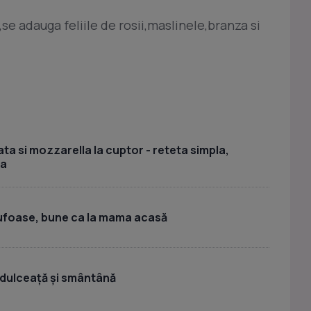
e adauga feliile de rosii,maslinele,branza si
ta si mozzarella la cuptor - reteta simpla,
sa
ufoase, bune ca la mama acasă
 dulceață și smântână