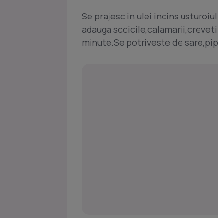
Se prajesc in ulei incins usturoiu
adauga scoicile,calamarii,crevetii
minute.Se potriveste de sare,pi