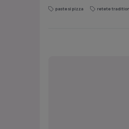
paste si pizza
retete traditio