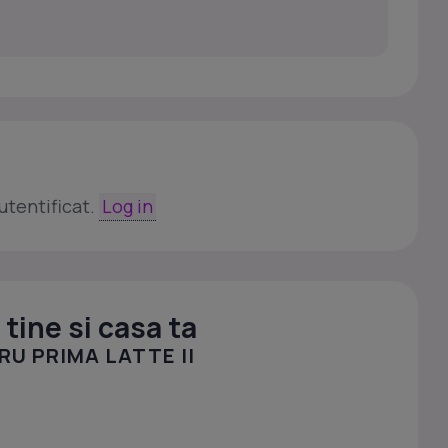
utentificat.
Log in
tine si casa ta
RU PRIMA LATTE II