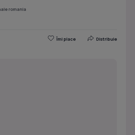
nale romania
Îmi place
Distribuie