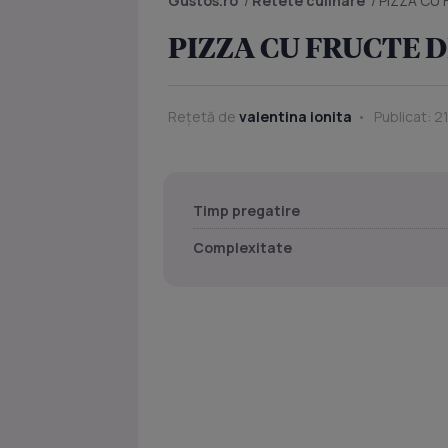
Gustos.ro
/
Retete culinare
/
PIZZA CU
PIZZA CU FRUCTE 
Rețetă de
valentina ionita
Publicat: 21
Timp pregatire
Complexitate