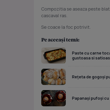
Compozitia se aseaza peste blat,s
cascaval ras.
Se coace la foc potrivit.
Pe aceeași temă:
Paste cu carne toca
gustoasa si satioa
Rețeta de gogoși p
Papanași pufoși cu