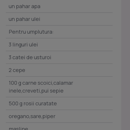
un pahar apa
un pahar ulei
Pentru umplutura:
3 linguri ulei
3 catei de usturoi
2 cepe
100 g carne scoici,calamar
inele,creveti,pui sepie
500 g rosii curatate
oregano,sare,piper
masline