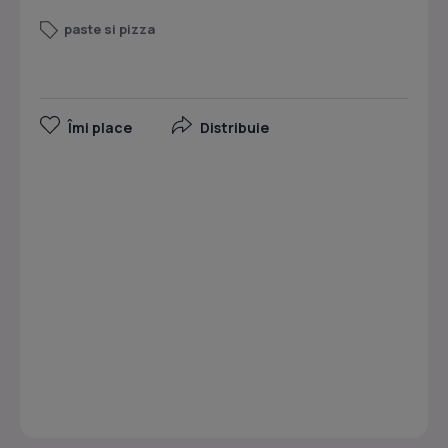
paste si pizza
Îmi place
Distribuie