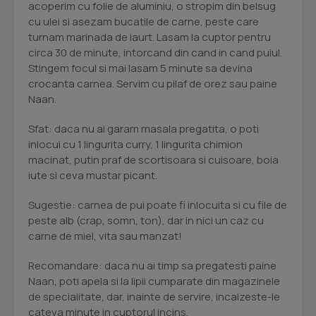
acoperim cu folie de aluminiu, o stropim din belsug
cu ulei si asezam bucatile de carne, peste care
turnam marinada de iaurt. Lasam la cuptor pentru
circa 30 de minute, intorcand din cand in cand puiul.
Stingem focul si mai lasam 5 minute sa devina
crocanta carnea. Servim cu pilaf de orez sau paine
Naan.
Sfat: daca nu ai garam masala pregatita, o poti
inlocui cu 1 lingurita curry, 1 lingurita chimion
macinat, putin praf de scortisoara si cuisoare, boia
iute si ceva mustar picant.
Sugestie: carnea de pui poate fi inlocuita si cu file de
peste alb (crap, somn, ton), dar in nici un caz cu
carne de miel, vita sau manzat!
Recomandare: daca nu ai timp sa pregatesti paine
Naan, poti apela si la lipii cumparate din magazinele
de specialitate, dar, inainte de servire, incalzeste-le
cateva minute in cuptorul incins.