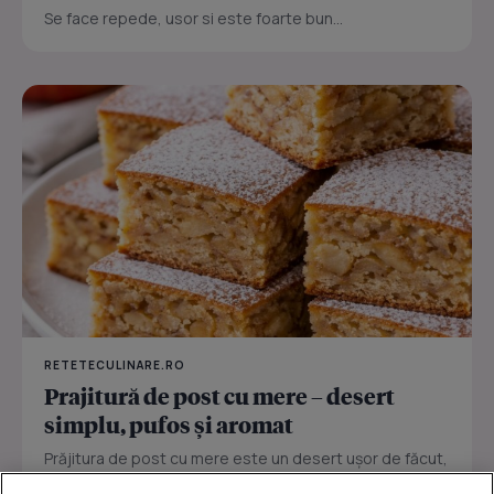
Se face repede, usor si este foarte bun...
RETETECULINARE.RO
Prajitură de post cu mere – desert
simplu, pufos și aromat
Prăjitura de post cu mere este un desert ușor de făcut,
perfect pentru zilele în care vrei ceva dulce fără ouă