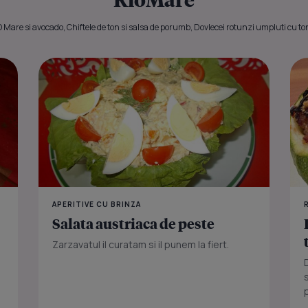
Mare si avocado, Chiftele de ton si salsa de porumb, Dovlecei rotunzi umpluti cu to
Chiftele de
APERITIVE CU BRINZA
Salata austriaca de peste
Zarzavatul il curatam si il punem la fiert.