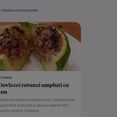
n, Salata austriaca de peste
 ton si salsa de porumb
Salata austriaca de pe
RIOMARE
Dovlecei rotunzi umpluti cu
ton
Dovlecei rotunzi umpluti cu ton. Dovleceii se
spala bine si se pun in apa cu sare la fiert
pentru circa 2-3 minute.