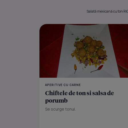
Salată mexicană cu ton RIO 
APERITIVE CU CARNE
Chiftele de ton si salsa de
porumb
Se scurge tonul.