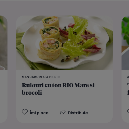
Paste cu to
MANCARURI CU PESTE
Rulouri cu ton RIO Mare si
brocoli
Îmi place
Distribuie