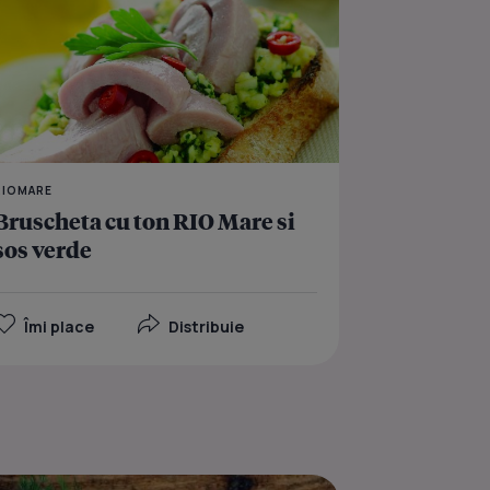
RIOMARE
Bruscheta cu ton RIO Mare si
sos verde
Îmi place
Distribuie