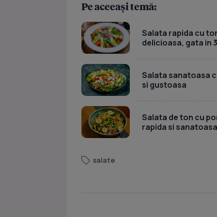
Pe aceeași temă:
Salata rapida cu ton
delicioasa, gata in 
Salata sanatoasa cu 
si gustoasa
Salata de ton cu por
rapida si sanatoas
salate