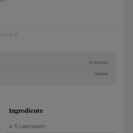
cii
009, 13:31
10 minute
redusa
Ingrediente
4-5 castraveti