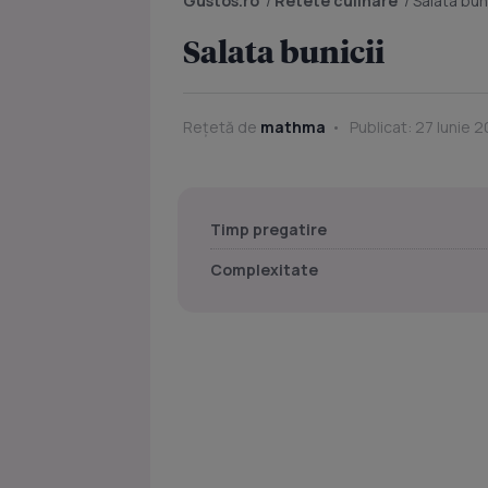
Gustos.ro
/
Retete culinare
/
Salata buni
Salata bunicii
Rețetă de
mathma
Publicat: 27 Iunie 2
Timp pregatire
Complexitate