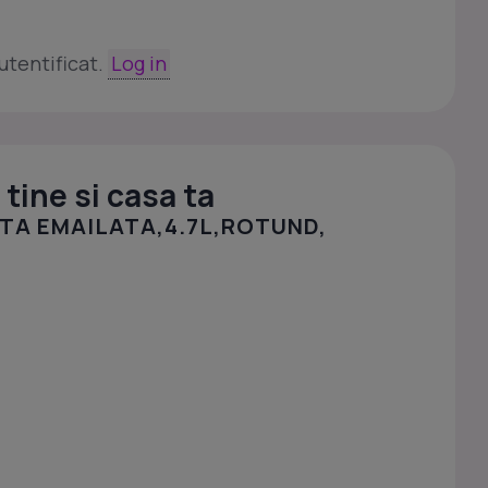
utentificat.
Log in
tine si casa ta
TA EMAILATA,4.7L,ROTUND,