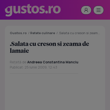
Gustos.ro
/
Retete culinare
/
.Salata cu creson si zeama de lamaie
.Salata cu creson si zeama de
lamaie
Rețetă de
Andreea Constantina Manciu
Publicat: 25 Iunie 2009, 12:43