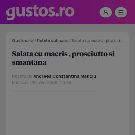
Gustos.ro
/
Retete culinare
/
Salata cu macris , prosciutto si smantana
Salata cu macris , prosciutto si
smantana
Rețetă de
Andreea Constantina Manciu
Publicat: 29 Iunie 2009, 00:36