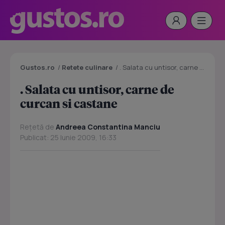
Gustos.ro
/
Retete culinare
/
. Salata cu untisor, carne de curcan si castane
. Salata cu untisor, carne de
curcan si castane
Rețetă de
Andreea Constantina Manciu
Publicat: 25 Iunie 2009, 16:33